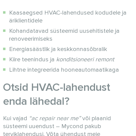
Kaasaegsed HVAC-lahendused kodudele ja
äriklientidele
Kohandatavad süsteemid uusehitistele ja
renoveerimiseks
Energiasäästlik ja keskkonnasõbralik
Kiire teenindus ja
konditsioneeri remont
Lihtne integreerida hooneautomaatikaga
Otsid HVAC-lahendust
enda lähedal?
Kui vajad
“ac repair near me”
või plaanid
süsteemi uuendust – Mycond pakub
terviklahendusi. Võta ühendust meie