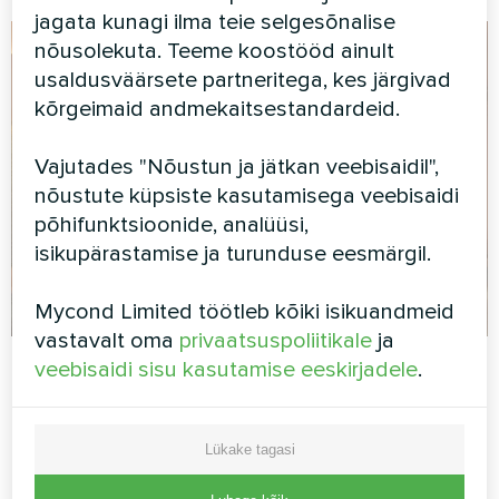
jagata kunagi ilma teie selgesõnalise
nõusolekuta. Teeme koostööd ainult
usaldusväärsete partneritega, kes järgivad
kõrgeimaid andmekaitsestandardeid.
Vajutades "Nõustun ja jätkan veebisaidil",
nõustute küpsiste kasutamisega veebisaidi
põhifunktsioonide, analüüsi,
isikupärastamise ja turunduse eesmärgil.
Mycond Limited töötleb kõiki isikuandmeid
vastavalt oma
privaatsuspoliitikale
ja
Mycond
02.12.2025
Kuivatamine ja niisutamine
veebisaidi sisu kasutamise eeskirjadele
.
Nõuded ruumile MSHA(C) seeria X kanali
kuivati jaoks: tehnoruum, õhukanalid, lae
Lükake tagasi
kõrgus ja töörežiim