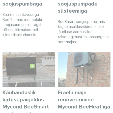
soojuspumbaga
soojuspumpade
süsteemiga
Suure mahutavusega
BeeThermic monobloki
BeeSmart soojuspump, mis
soojuspump, mis tagab
tagab usaldusväärse kütte
tõhusa kliimakontrolli
jõudluse äärmuslikes
luksuslikule elamule
talvetingimustes kaasaegses
peremajas.
Kaubanduslik
Eraelu maja
katusepaigaldus
renoveerimine
Mycond BeeSmart
Mycond BeeHeat'iga