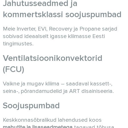
Jahutusseadmed ja
kommertsklassi soojuspumbad
Meie Inverter, EVI, Recovery ja Propane sarjad
sobivad ideaalselt igasse kliimasse Eesti
tingimustes.
Ventilatsioonikonvektorid
(FCU)
Vaikne ja mugav kliima – saadaval kassett-,
seina-, põrandamudelid ja ART disainiseeria.
Soojuspumbad
Keskkonnasõbralikud lahendused koos
mahutite ja lisaseadmetega
tagavad tõhusa