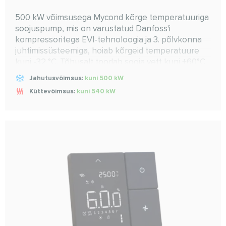
500 kW võimsusega Mycond kõrge temperatuuriga
soojuspump, mis on varustatud Danfoss'i
kompressoritega EVI-tehnoloogia ja 3. põlvkonna
juhtimissüsteemiga, hoiab kõrgeid temperatuure
kuni -32 °C. Tõhusalt toodab sooja vett kuni +60°C,
ideaalne suurte rajatiste jaoks, tagab usaldusväärse
Jahutusvõimsus:
kuni 500 kW
kütte aastaringselt
Küttevõimsus:
kuni 540 kW