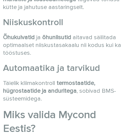
kütte ja jahutuse aastaringselt.
Niiskuskontroll
Õhukuivatid
ja
õhuniisutid
aitavad säilitada
optimaalset niiskustasakaalu nii kodus kui ka
tööstuses.
Automaatika ja tarvikud
Täielik kliimakontroll
termostaatide,
hügrostaatide ja anduritega
, sobivad BMS-
süsteemidega.
Miks valida Mycond
Eestis?