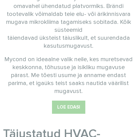
omavahel ühendatud platvormiks. Brändi
tootevalik võimaldab teie elu- või ärikinnisvara
mugava mikrokliima tagamiseks sobitada. Kõik
süsteemid
täiendavad üksteist täiuslikult, et suurendada
kasutusmugavust.
Mycond on ideaalne valik neile, kes muretsevad
keskkonna, tõhususe ja isikliku mugavuse
pärast. Me tõesti usume ja anname endast
parima, et igaüks teist saaks nautida väärilist
mugavust.
LOE EDASI
Täiustatud HVAC-