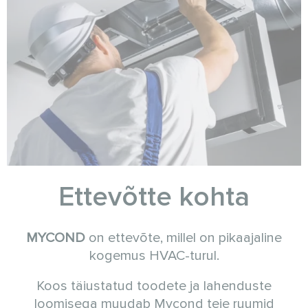
Ettevõtte kohta
MYCOND
on ettevõte, millel on pikaajaline
kogemus HVAC-turul.
Koos täiustatud toodete ja lahenduste
loomisega muudab Mycond teie ruumid