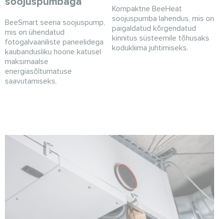
soojuspumbaga
Kompaktne BeeHeat
soojuspumba lahendus, mis on
BeeSmart seeria soojuspump,
paigaldatud kõrgendatud
mis on ühendatud
kinnitus süsteemile tõhusaks
fotogalvaaniliste paneelidega
kodukliima juhtimiseks.
kaubandusliku hoone katusel
maksimaalse
energiasõltumatuse
saavutamiseks.