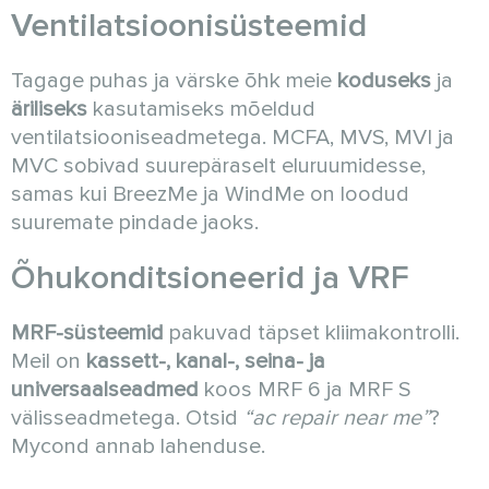
Ventilatsioonisüsteemid
Tagage puhas ja värske õhk meie
koduseks
ja
äriliseks
kasutamiseks mõeldud
ventilatsiooniseadmetega. MCFA, MVS, MVI ja
MVC sobivad suurepäraselt eluruumidesse,
samas kui BreezMe ja WindMe on loodud
suuremate pindade jaoks.
Õhukonditsioneerid ja VRF
MRF-süsteemid
pakuvad täpset kliimakontrolli.
Meil on
kassett-, kanal-, seina- ja
universaalseadmed
koos MRF 6 ja MRF S
välisseadmetega. Otsid
“ac repair near me”
?
Mycond annab lahenduse.