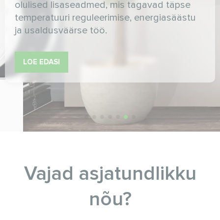
olulised lisaseadmed, mis tagavad täpse
temperatuuri reguleerimise, energiasäästu
ja usaldusväärse töö.
LOE EDASI
Vajad asjatundlikku
nõu?