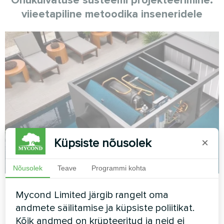
Õhukuivatuse süsteemi projekteerimine:
viieetapiline metoodika inseneridele
Küpsiste nõusolek
×
Nõusolek
Teave
Programmi kohta
Mycond
06.12.2025
Kuivatamine ja niisutamine
Mycond Limited järgib rangelt oma
Kas hallitus võib õhukuivatis areneda:
andmete säilitamise ja küpsiste poliitikat.
hügieen ja MSHA(C) hooldus
Kõik andmed on krüpteeritud ja neid ei