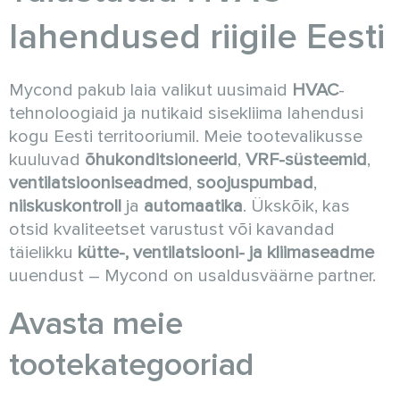
lahendused riigile Eesti
Mycond pakub laia valikut uusimaid
HVAC
-
tehnoloogiaid ja nutikaid sisekliima lahendusi
kogu Eesti territooriumil. Meie tootevalikusse
kuuluvad
õhukonditsioneerid
,
VRF-süsteemid
,
ventilatsiooniseadmed
,
soojuspumbad
,
niiskuskontroll
ja
automaatika
. Ükskõik, kas
otsid kvaliteetset varustust või kavandad
täielikku
kütte-, ventilatsiooni- ja kliimaseadme
uuendust – Mycond on usaldusväärne partner.
Avasta meie
tootekategooriad