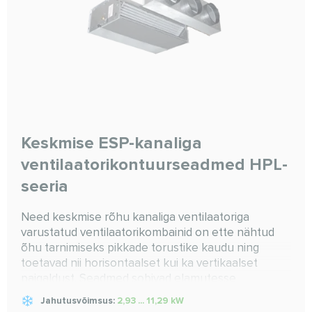
Keskmise ESP-kanaliga
ventilaatorikontuurseadmed HPL-
seeria
Need keskmise rõhu kanaliga ventilaatoriga
varustatud ventilaatorikombainid on ette nähtud
õhu tarnimiseks pikkade torustike kaudu ning
toetavad nii horisontaalset kui ka vertikaalset
paigaldust. Seadmed sobivad elamutesse,
kontoritesse, haridus- ja kaubanduskeskustesse
Jahutusvõimsus:
2,93 ... 11,29 kW