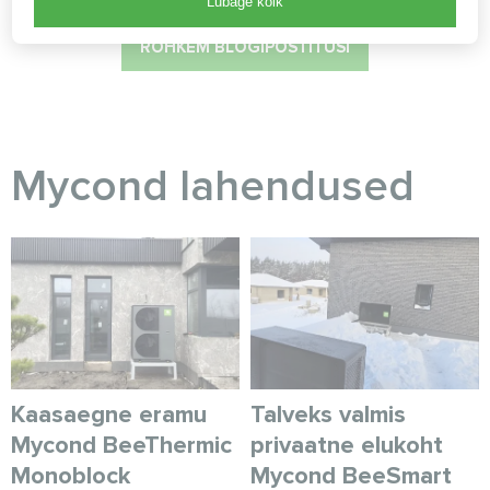
Lubage kõik
ROHKEM BLOGIPOSTITUSI
Myсond lahendused
Kaasaegne eramu
Talveks valmis
Mycond BeeThermic
privaatne elukoht
Monoblock
Mycond BeeSmart