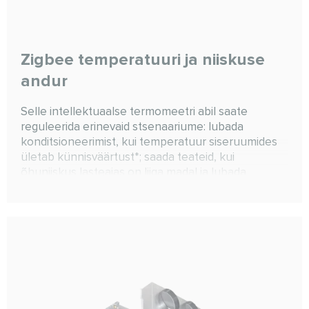
Zigbee temperatuuri ja niiskuse
andur
Selle intellektuaalse termomeetri abil saate
reguleerida erinevaid stsenaariume: lubada
konditsioneerimist, kui temperatuur siseruumides
ületab künnisväärtust*; saada teateid, kui
õhuniiskus lasteaias on liiga madal ja lubada
kütmist, kui temperatuur siseruumides on alla
künnisväärtuse