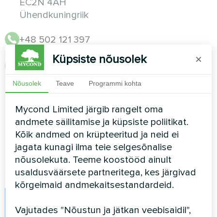
EC2N 4AH
Ühendkuningriik
+48 502 121 397
Küpsiste nõusolek
×
info@mycond.eu
info@mycond.co.uk
Nõusolek
Teave
Programmi kohta
E–R 9.00–18.00, L 10.00–14.00
Mycond Limited järgib rangelt oma
andmete säilitamise ja küpsiste poliitikat.
Kõik andmed on krüpteeritud ja neid ei
jagata kunagi ilma teie selgesõnalise
Jälgi meid
nõusolekuta. Teeme koostööd ainult
usaldusväärsete partneritega, kes järgivad
kõrgeimaid andmekaitsestandardeid.
Facebook
Vajutades "Nõustun ja jätkan veebisaidil",