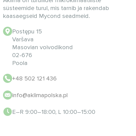
Aklima on turuliider mikroklimaatiliste
süsteemide turul, mis tarnib ja rakendab
kaasaegseid Mycond seadmeid.
Postępu 15
Varšava
Masovian voivodikond
02-676
Poola
+48 502 121 436
info@aklimapolska.pl
E–R 9:00–18:00, L 10:00–15:00