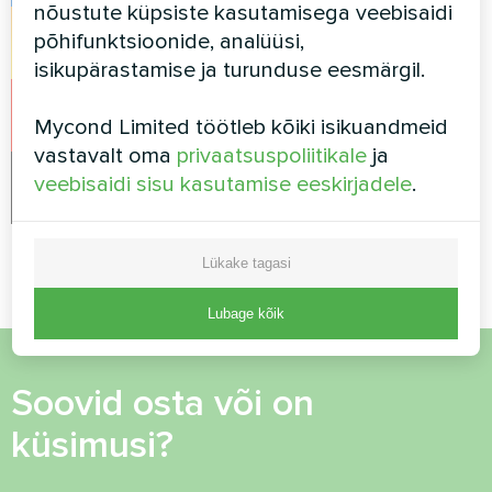
nõustute küpsiste kasutamisega veebisaidi
põhifunktsioonide, analüüsi,
Instagram
isikupärastamise ja turunduse eesmärgil.
YouTube
Mycond Limited töötleb kõiki isikuandmeid
vastavalt oma
privaatsuspoliitikale
ja
veebisaidi sisu kasutamise eeskirjadele
.
LinkedIn
Lükake tagasi
Lubage kõik
Soovid osta või on
küsimusi?