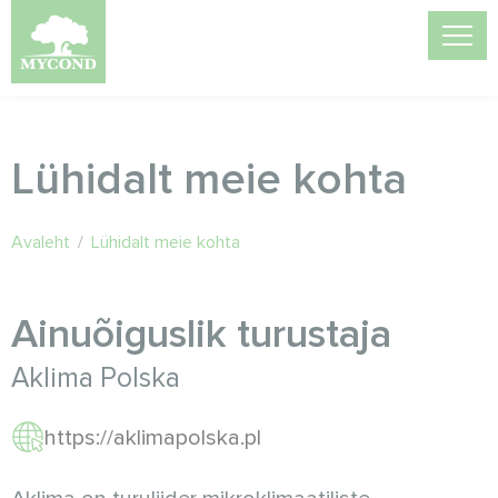
Lühidalt meie kohta
Avaleht
/
Lühidalt meie kohta
Ainuõiguslik turustaja
Aklima Polskа
https://aklimapolska.pl