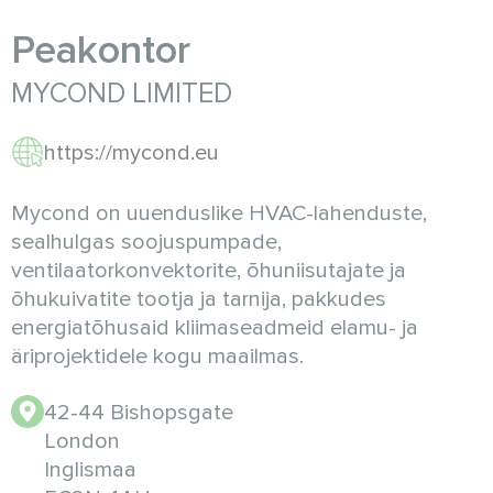
Peakontor
MYCOND LIMITED
https://mycond.eu
Mycond on uuenduslike HVAC-lahenduste,
sealhulgas soojuspumpade,
ventilaatorkonvektorite, õhuniisutajate ja
õhukuivatite tootja ja tarnija, pakkudes
energiatõhusaid kliimaseadmeid elamu- ja
äriprojektidele kogu maailmas.
42-44 Bishopsgate
London
Inglismaa