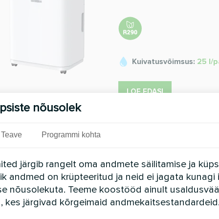
Kuivatusvõimsus:
25 l/
LOE EDASI
psiste nõusolek
Teave
Programmi kohta
Elamute õhukui
Elamute õhukuivatid TIBO Eco 
ted järgib rangelt oma andmete säilitamise ja küps
usaldusväärsuse, mis on teie 
Kõik andmed on krüpteeritud ja neid ei jagata kunagi 
mudelil on kompaktne disain, m
sobitub sujuvalt mis tahes si
se nõusolekuta. Teeme koostööd ainult usaldusvää
a, kes järgivad kõrgeimaid andmekaitsestandardeid