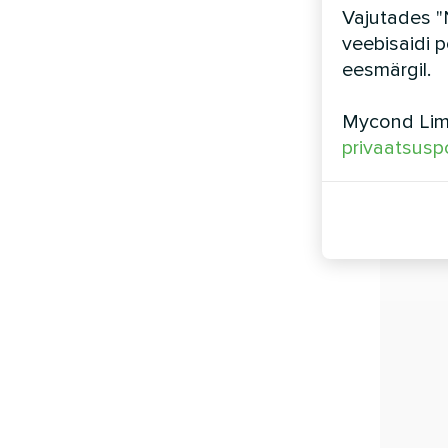
Vajutades "
veebisaidi p
eesmärgil.
Mycond Limi
privaatsuspo