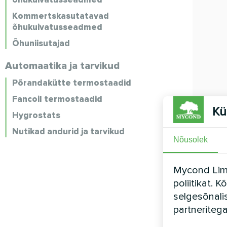
Kommertskasutatavad
õhukuivatusseadmed
Õhuniisutajad
Automaatika ja tarvikud
Põrandakütte termostaadid
Fancoil termostaadid
Kü
Hygrostats
Nutikad andurid ja tarvikud
Nõusolek
Mycond Limi
poliitikat. 
selgesõnali
partneriteg