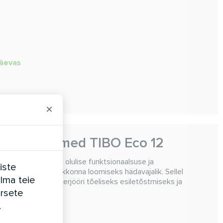
päevas
×
vatusseadmed TIBO Eco 12
12 ühendab endas olulise funktsionaalsuse ja
iste
kodus mugava keskkonna loomiseks hädavajalik. Sellel
ilma teie
is muutub teie interjööri tõeliseks esiletõstmiseks ja
sekujundusse
rsete
.