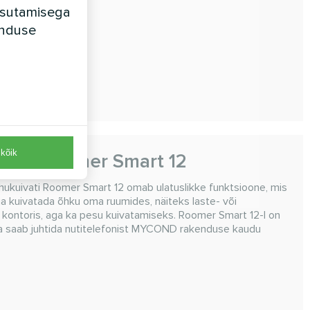
kasutamisega
unduse
päevas
kõik
atid Roomer Smart 12
hukuivati Roomer Smart 12 omab ulatuslikke funktsioone, mis
vaja kuivatada õhku oma ruumides, näiteks laste- või
kontoris, aga ka pesu kuivatamiseks. Roomer Smart 12-l on
eda saab juhtida nutitelefonist MYCOND rakenduse kaudu