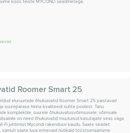
aariume koos teiste MYCOND seadmetega.
päevas
vatid Roomer Smart 25
õeldud eluruumide õhukuivatid Roomer Smart 25 paistavad
a suurepärase hinna-kvaliteedi suhte poolest. Tänu
onide komplektile, suurele õhukuivatusvõimsusele, võimsale
e disainile on need õhukuivatid muutunud kasutajate seas väga
i-Fi juhtimist Mycondi rakenduse kaudu. Saate seadet
a, samuti saate luua erinevaid nutikaid tööstsenaariume