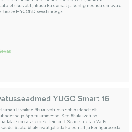
 õhukuivatit juhtida ka eemalt ja konfigureerida erinevaid
oos teiste MYCOND seadmetega.
päevas
vatusseadmed YUGO Smart 16
kumatult vaikne õhukuivati, mis sobib ideaalselt
ubadesse ja õpperuumidesse. See õhukuivati on
nu madalale müratasemele teie und. Seade toetab Wi-Fi
udu, Saate õhukuivatit juhtida ka eemalt ja konfigureerida