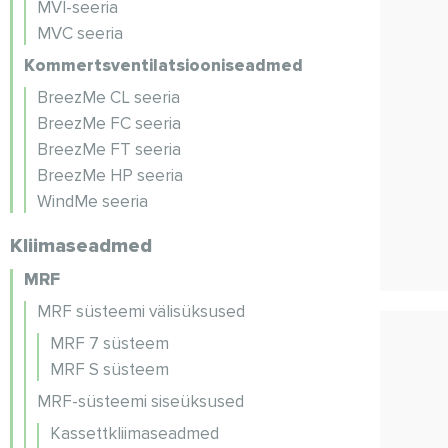
MVI-seeria
MVC seeria
Kommertsventilatsiooniseadmed
BreezMe CL seeria
BreezMe FC seeria
BreezMe FT seeria
BreezMe HP seeria
WindMe seeria
Kliimaseadmed
MRF
MRF süsteemi välisüksused
MRF 7 süsteem
MRF S süsteem
MRF-süsteemi siseüksused
Kassettkliimaseadmed