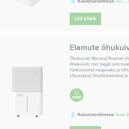
Kuivatusvõimsus:
40 ...
LOE EDASI
Elamute õhukuiv
Õhukuivati Mycond Roomer He
õhukuivati, mis tagab eriti kva
funktsioonid mugavaks ja tõ
tõhustatud õhufiltreerimine j
Kuivatusvõimsus:
kuni 