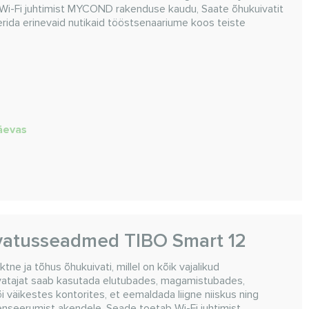
 Wi-Fi juhtimist MYCOND rakenduse kaudu, Saate õhukuivatit
erida erinevaid nutikaid tööstsenaariume koos teiste
päevas
vatusseadmed TIBO Smart 12
e ja tõhus õhukuivati, millel on kõik vajalikud
ivatajat saab kasutada elutubades, magamistubades,
 väikestes kontorites, et eemaldada liigne niiskus ning
denseerumist akendele. Seade toetab Wi-Fi juhtimist