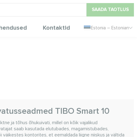
SAADA TAOTLUS
hendused
Kontaktid
Estonia – Estonian
vatusseadmed TIBO Smart 10
e ja tõhus õhukuivati, millel on kõik vajalikud
ivatajat saab kasutada elutubades, magamistubades,
väikestes kontorites, et eemaldada liigne niiskus ja vältida