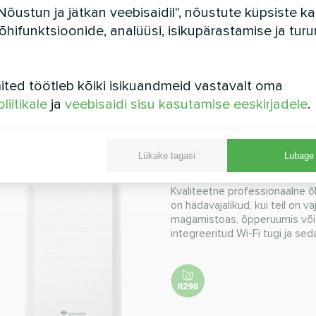
Nõustun ja jätkan veebisaidil", nõustute küpsiste 
õhifunktsioonide, analüüsi, isikupärastamise ja tur
Kuivatusvõimsus:
12 l/
ted töötleb kõiki isikuandmeid vastavalt oma
LOE EDASI
liitikale
ja
veebisaidi sisu kasutamise eeskirjadele
.
Lükake tagasi
Lubage 
Elamute õhukuiv
Kvaliteetne professionaalne õ
on hädavajalikud, kui teil on 
magamistoas, õpperuumis või 
integreeritud Wi-Fi tugi ja s