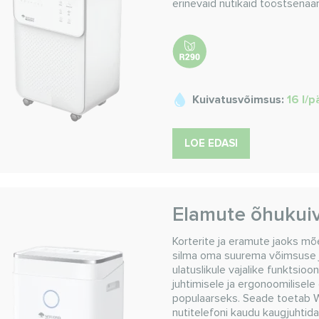
erinevaid nutikaid tööstsen
Kuivatusvõimsus:
16 l/
LOE EDASI
Elamute õhukui
Korterite ja eramute jaoks m
silma oma suurema võimsuse j
ulatuslikule vajalike funktsio
juhtimisele ja ergonoomilisel
populaarseks. Seade toetab W
nutitelefoni kaudu kaugjuhtid