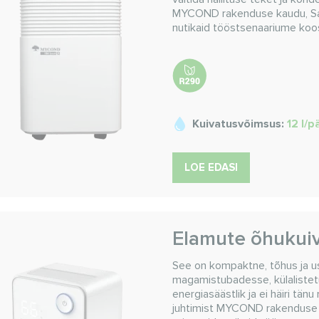
MYCOND rakenduse kaudu, Saate
nutikaid tööstsenaariume k
Kuivatusvõimsus:
12 l/
LOE EDASI
Elamute õhukui
See on kompaktne, tõhus ja us
magamistubadesse, külalistet
energiasäästlik ja ei häiri tä
juhtimist MYCOND rakenduse ka