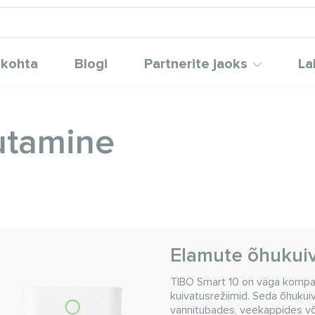
 kohta
Blogi
Partnerite jaoks
La
sutamine
Elamute õhukui
TIBO Smart 10 on väga kompaktn
kuivatusrežiimid. Seda õhuku
vannitubades, veekappides või 