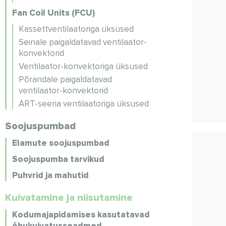
Fan Coil Units (FCU)
Kassettventilaatoriga üksused
Seinale paigaldatavad ventilaator-
konvektorid
Ventilaator-konvektoriga üksused
Põrandale paigaldatavad
ventilaator-konvektorid
ART-seeria ventilaatoriga üksused
Soojuspumbad
Elamute soojuspumbad
Soojuspumba tarvikud
Puhvrid ja mahutid
Kuivatamine ja niisutamine
Kodumajapidamises kasutatavad
õhukuivatusseadmed