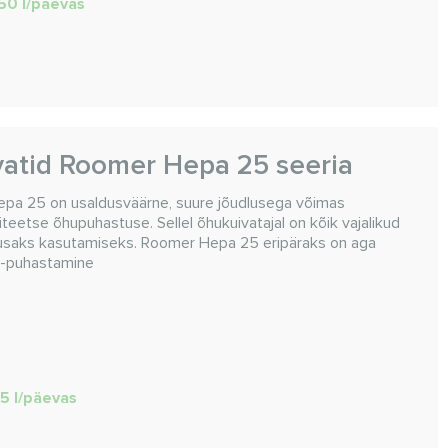
 50 l/päevas
atid Roomer Hepa 25 seeria
pa 25 on usaldusväärne, suure jõudlusega võimas
liteetse õhupuhastuse. Sellel õhukuivatajal on kõik vajalikud
husaks kasutamiseks. Roomer Hepa 25 eripäraks on aga
a -puhastamine
25 l/päevas