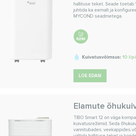
hallituse teket. Seade toetab
juhtida ka eemalt ja konfigure
MYCOND seadmetega.
Kuivatusvõimsus:
10 l/
LOE EDASI
Elamute õhukui
TIBO Smart 12 on väga kompaktn
kuivatusrežiimid. Seda õhuku
vannitubades, veekappides või
vältida hallituse teket ja kon