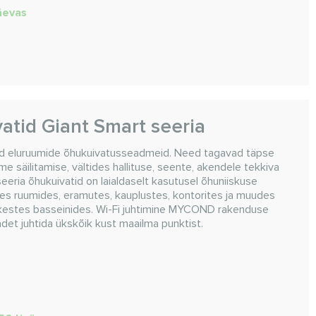
päevas
atid Giant Smart seeria
id eluruumide õhukuivatusseadmeid. Need tagavad täpse
seme säilitamise, vältides hallituse, seente, akendele tekkiva
seeria õhukuivatid on laialdaselt kasutusel õhuniiskuse
es ruumides, eramutes, kauplustes, kontorites ja muudes
äikestes basseinides. Wi-Fi juhtimine MYCOND rakenduse
det juhtida ükskõik kust maailma punktist.