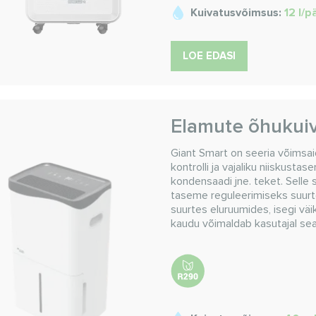
Kuivatusvõimsus:
12 l/
LOE EDASI
Elamute õhukuiv
Giant Smart on seeria võimsa
kontrolli ja vajaliku niiskusta
kondensaadi jne. teket. Selle 
taseme reguleerimiseks suurt
suurtes eluruumides, isegi v
kaudu võimaldab kasutajal sea