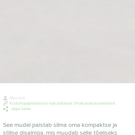
Mycond
Kodumajapidamises kasutatavad õhukuivatusseadmed
Jaga seda
See mudel paistab silma oma kompaktse ja
stiilse disainiga, mis muudab selle tõeliseks