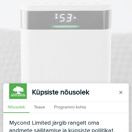
Küpsiste nõusolek
×
Nõusolek
Teave
Programmi kohta
Mycond Limited järgib rangelt oma
andmete säilitamise ja küpsiste poliitikat.