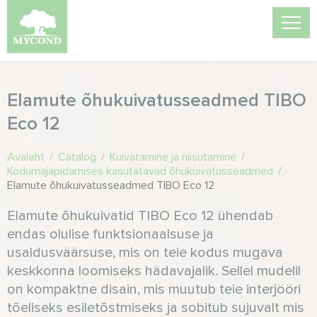
Elamute õhukuivatusseadmed TIBO
Eco 12
Avaleht
/
Catalog
/
Kuivatamine ja niisutamine
/
Kodumajapidamises kasutatavad õhukuivatusseadmed
/
Elamute õhukuivatusseadmed TIBO Eco 12
Elamute õhukuivatid TIBO Eco 12 ühendab
endas olulise funktsionaalsuse ja
usaldusväärsuse, mis on teie kodus mugava
keskkonna loomiseks hädavajalik. Sellel mudelil
on kompaktne disain, mis muutub teie interjööri
tõeliseks esiletõstmiseks ja sobitub sujuvalt mis