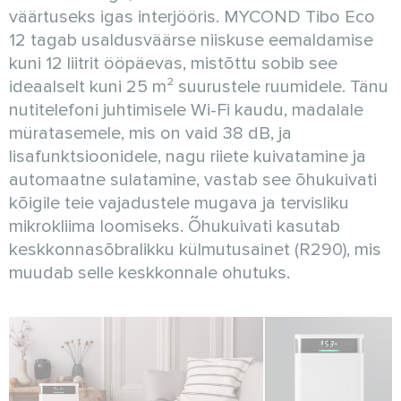
väärtuseks igas interjööris. MYCOND Tibo Eco
12 tagab usaldusväärse niiskuse eemaldamise
kuni 12 liitrit ööpäevas, mistõttu sobib see
ideaalselt kuni 25 m² suurustele ruumidele. Tänu
nutitelefoni juhtimisele Wi-Fi kaudu, madalale
müratasemele, mis on vaid 38 dB, ja
lisafunktsioonidele, nagu riiete kuivatamine ja
automaatne sulatamine, vastab see õhukuivati
kõigile teie vajadustele mugava ja tervisliku
mikrokliima loomiseks. Õhukuivati kasutab
keskkonnasõbralikku külmutusainet (R290), mis
muudab selle keskkonnale ohutuks.