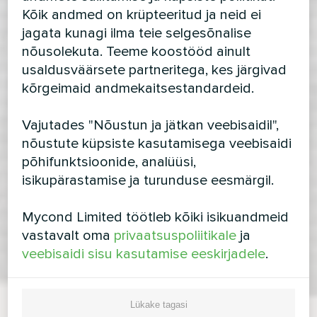
Kõik andmed on krüpteeritud ja neid ei
jagata kunagi ilma teie selgesõnalise
nõusolekuta. Teeme koostööd ainult
usaldusväärsete partneritega, kes järgivad
kõrgeimaid andmekaitsestandardeid.
Vajutades "Nõustun ja jätkan veebisaidil",
nõustute küpsiste kasutamisega veebisaidi
põhifunktsioonide, analüüsi,
isikupärastamise ja turunduse eesmärgil.
Mycond Limited töötleb kõiki isikuandmeid
vastavalt oma
privaatsuspoliitikale
ja
veebisaidi sisu kasutamise eeskirjadele
.
Lükake tagasi