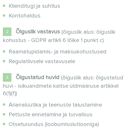
Klienditugi ja suhtlus
Kontohaldus
Õiguslik vastavus
(õiguslik alus: õiguslik
kohustus - GDPR artikli 6 lõike 1 punkt c)
Raamatupidamis- ja maksukohustused
Regulatiivsele vastavusele
Õigustatud huvid
(õiguslik alus: õigustatud
huvi - isikuandmete kaitse üldmääruse artikkel
6(1)(f))
Ärianalüütika ja teenuste täiustamine
Pettuste ennetamine ja turvalisus
Otseturundus (loobumisolutiooniga)