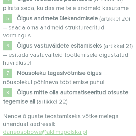
piirata seda, kuidas me teie andmeid kasutame
Õigus andmete ülekandmisele
(artikkel 20)
– saada oma andmeid struktureeritud
vormingus
Õigus vastuväidete esitamiseks
(artikkel 21)
– esitada vastuväiteid töötlemisele õigustatud
huvi alusel
Nõusoleku tagasivõtmise õigus
–
nõusolekul põhineva töötlemise puhul
Õigus mitte olla automatiseeritud otsuste
tegemise all
(artikkel 22)
Nende õiguste teostamiseks võtke meiega
ühendust aadressil:
daneosobowe@aklimapolska.pl