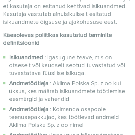
et kasutaja on esitanud kehtivad isikuandmed.
Kasutaja vastutab ainuisikuliselt esitatud
isikuandmete õigsuse ja ajakohasuse eest.
Käesolevas poliitikas kasutatud terminite
definitsioonid
Isikuandmed
: igasugune teave, mis on
otseselt või kaudselt seotud tuvastatud või
tuvastatava füüsilise isikuga.
Andmetöötleja
: Aklima Polska Sp. z oo kui
üksus, kes määrab isikuandmete töötlemise
eesmärgid ja vahendid
Andmetöötleja
: Kolmanda osapoole
teenusepakkujad, kes töötlevad andmeid
Aklima Polska Sp. z oo nimel