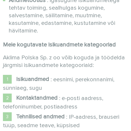
Andmetöötlus
: igasugune isikuandmetega
tehtav toiming, sealhulgas kogumine,
salvestamine, säilitamine, muutmine,
kasutamine, edastamine, kustutamine või
hävitamine.
Meie kogutavate isikuandmete kategooriad
Aklima Polska Sp. z oo võib koguda ja töödelda
järgmisi isikuandmete kategooriaid:
Isikuandmed
: eesnimi, perekonnanimi,
sünniaeg, sugu
Kontaktandmed
: e-posti aadress,
telefoninumber, postiaadress
Tehnilised andmed
: IP-aadress, brauseri
tüüp, seadme teave, küpsised