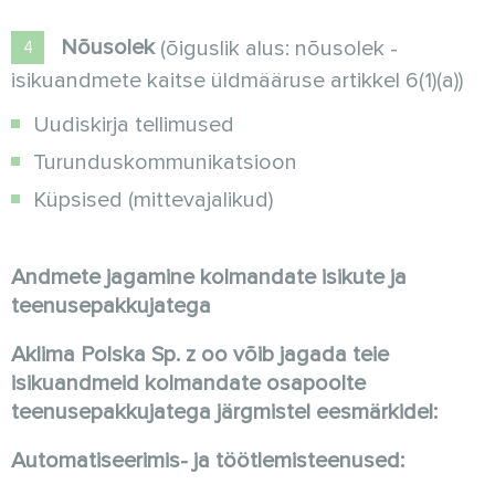
Nõusolek
(õiguslik alus: nõusolek -
isikuandmete kaitse üldmääruse artikkel 6(1)(a))
Uudiskirja tellimused
Turunduskommunikatsioon
Küpsised (mittevajalikud)
Andmete jagamine kolmandate isikute ja
teenusepakkujatega
Aklima Polska Sp. z oo võib jagada teie
isikuandmeid kolmandate osapoolte
teenusepakkujatega järgmistel eesmärkidel:
Automatiseerimis- ja töötlemisteenused: