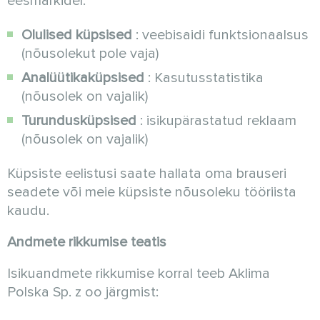
eesmärkidel:
Olulised küpsised
: veebisaidi funktsionaalsus
(nõusolekut pole vaja)
Analüütikaküpsised
: Kasutusstatistika
(nõusolek on vajalik)
Turundusküpsised
: isikupärastatud reklaam
(nõusolek on vajalik)
Küpsiste eelistusi saate hallata oma brauseri
seadete või meie küpsiste nõusoleku tööriista
kaudu.
Andmete rikkumise teatis
Isikuandmete rikkumise korral teeb Aklima
Polska Sp. z oo järgmist: