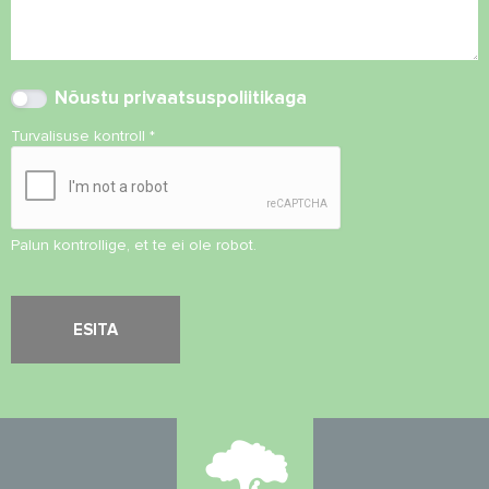
Nõustu
privaatsuspoliitikaga
Turvalisuse kontroll
*
Palun kontrollige, et te ei ole robot.