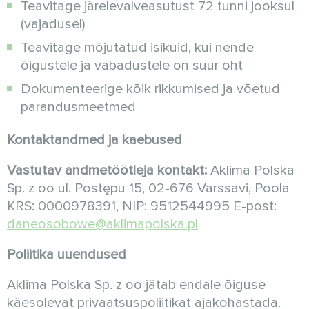
Teavitage järelevalveasutust 72 tunni jooksul
(vajadusel)
Teavitage mõjutatud isikuid, kui nende
õigustele ja vabadustele on suur oht
Dokumenteerige kõik rikkumised ja võetud
parandusmeetmed
Kontaktandmed ja kaebused
Vastutav andmetöötleja kontakt:
Aklima Polska
Sp. z oo ul. Postępu 15, 02-676 Varssavi, Poola
KRS: 0000978391, NIP: 9512544995 E-post:
daneosobowe@aklimapolska.pl
Poliitika uuendused
Aklima Polska Sp. z oo jätab endale õiguse
käesolevat privaatsuspoliitikat ajakohastada.