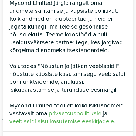
üldmäärusega (GDPR) kooskõlas olevad
Mycond Limited järgib rangelt oma
andmetöötluslepingud (DPA)
andmete säilitamise ja küpsiste poliitikat.
Rakendage asjakohaseid tehnilisi ja
Kõik andmed on krüpteeritud ja neid ei
korralduslikke turvameetmeid
jagata kunagi ilma teie selgesõnalise
nõusolekuta. Teeme koostööd ainult
Töötle andmeid ainult kindlaksmääratud
usaldusväärsete partneritega, kes järgivad
eesmärkidel
kõrgeimaid andmekaitsestandardeid.
Mitte edastada andmeid volitamata isikutele
Lepingu lõppemisel andmete kustutamine või
Vajutades "Nõustun ja jätkan veebisaidil",
tagastamine
nõustute küpsiste kasutamisega veebisaidi
põhifunktsioonide, analüüsi,
Rahvusvaheline andmeedastus:
isikupärastamise ja turunduse eesmärgil.
Kui andmeid edastatakse väljapoole EL-i/EMP-d,
Mycond Limited töötleb kõiki isikuandmeid
tagab Aklima Polska Sp. z oo piisava kaitse
vastavalt oma
privaatsuspoliitikale
ja
järgmiste vahenditega:
veebisaidi sisu kasutamise eeskirjadele
.
Euroopa Komisjoni piisavusotsused