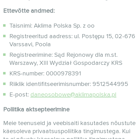
Ettevõtte andmed:
Täisnimi: Aklima Polska Sp. z oo
Registreeritud aadress: ul. Postępu 15, 02-676
Varssavi, Poola
Registreerimine: Sąd Rejonowy dla m.st.
Warszawy, XIII Wydział Gospodarczy KRS
KRS-number: 0000978391
Riiklik identifitseerimisnumber: 9512544995
E-post:
daneosobowe@aklimapolska.pl
Poliitika aktsepteerimine
Meie teenuseid ja veebisaiti kasutades nõustute
käesoleva privaatsuspoliitika tingimustega. Kui