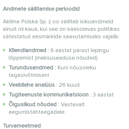
Andmete säilitamise perioodid
Aklima Polska Sp. z oo säilitab isikuandmeid
ainult nii kaua, kui see on käesolevas poliitikas
sätestatud eesmärkide saavutamiseks vajalik:
Kliendiandmed
: 6 aastat pärast lepingu
lõppemist (maksuseaduse nõuded)
Turundusandmed
: Kuni nõusoleku
tagasivõtmiseni
Veebilehe analüüs
: 26 kuud
Tugiteenuste kommunikatsioon
: 3 aastat
Õiguslikud nõuded
: Vastavalt
aegumistähtaegadele
Turvameetmed