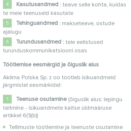
Kasutusandmed
: teave selle kohta, kuidas
te meie teenuseid kasutate
Tehinguandmed
: makseteave, ostude
ajalugu
Turundusandmed
: teie eelistused
turunduskommunikatsiooni osas
Töötlemise eesmärgid ja õiguslik alus
Aklima Polska Sp. z oo töötleb isikuandmeid
järgmistel eesmärkidel:
Teenuse osutamine
(õiguslik alus: lepingu
täitmine - isikuandmete kaitse üldmääruse
artikkel 6(1)(b))
Tellimuste töötlemine ja teenuste osutamine