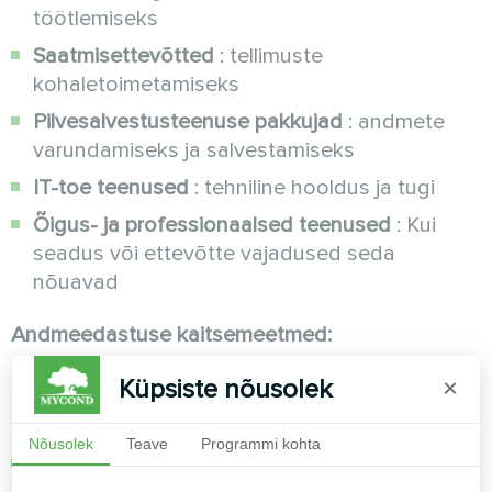
töötlemiseks
Saatmisettevõtted
: tellimuste
kohaletoimetamiseks
Pilvesalvestusteenuse pakkujad
: andmete
varundamiseks ja salvestamiseks
IT-toe teenused
: tehniline hooldus ja tugi
Õigus- ja professionaalsed teenused
: Kui
seadus või ettevõtte vajadused seda
nõuavad
Andmeedastuse kaitsemeetmed:
Kõik kolmanda osapoole töötlejad on
Küpsiste nõusolek
×
kohustatud:
Nõusolek
Teave
Programmi kohta
Allkirjastage isikuandmete kaitse