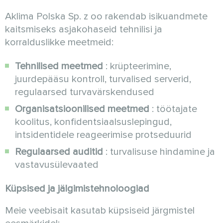
Aklima Polska Sp. z oo rakendab isikuandmete
kaitsmiseks asjakohaseid tehnilisi ja
korralduslikke meetmeid:
Tehnilised meetmed
: krüpteerimine,
juurdepääsu kontroll, turvalised serverid,
regulaarsed turvavärskendused
Organisatsioonilised meetmed
: töötajate
koolitus, konfidentsiaalsuslepingud,
intsidentidele reageerimise protseduurid
Regulaarsed auditid
: turvalisuse hindamine ja
vastavusülevaated
Küpsised ja jälgimistehnoloogiad
Meie veebisait kasutab küpsiseid järgmistel