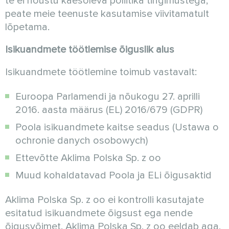
te ei nõustu käesoleva poliitika tingimustega,
peate meie teenuste kasutamise viivitamatult
lõpetama.
Isikuandmete töötlemise õiguslik alus
Isikuandmete töötlemine toimub vastavalt:
Euroopa Parlamendi ja nõukogu 27. aprilli
2016. aasta määrus (EL) 2016/679 (GDPR)
Poola isikuandmete kaitse seadus (Ustawa o
ochronie danych osobowych)
Ettevõtte Aklima Polska Sp. z oo
Muud kohaldatavad Poola ja ELi õigusaktid
Aklima Polska Sp. z oo ei kontrolli kasutajate
esitatud isikuandmete õigsust ega nende
õigusvõimet. Aklima Polska Sp. z oo eeldab aga,