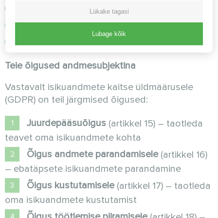
Lepingu tüüptingimused (SCC-d)
Lükake tagasi
Siduvad kontsernisisesed eeskirjad (BCR-id)
Lubage kõik
Muud heakskiidetud ülekandemehhanismid
Teie õigused andmesubjektina
Vastavalt isikuandmete kaitse üldmäärusele
(GDPR) on teil järgmised õigused:
Juurdepääsuõigus
(artikkel 15) – taotleda
teavet oma isikuandmete kohta
Õigus andmete parandamisele
(artikkel 16)
– ebatäpsete isikuandmete parandamine
Õigus kustutamisele
(artikkel 17) – taotleda
oma isikuandmete kustutamist
Õigus töötlemise piiramisele
(artikkel 18) –