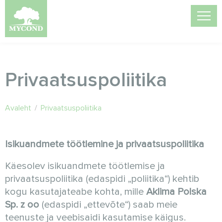
Privaatsuspoliitika
Avaleht
/
Privaatsuspoliitika
Isikuandmete töötlemine ja privaatsuspoliitika
Käesolev isikuandmete töötlemise ja
privaatsuspoliitika (edaspidi „poliitika“) kehtib
kogu kasutajateabe kohta, mille
Aklima Polska
Sp. z oo
(edaspidi „ettevõte“) saab meie
teenuste ja veebisaidi kasutamise käigus.