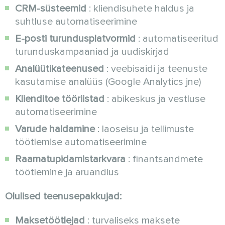
CRM-süsteemid
: kliendisuhete haldus ja
suhtluse automatiseerimine
E-posti turundusplatvormid
: automatiseeritud
turunduskampaaniad ja uudiskirjad
Analüütikateenused
: veebisaidi ja teenuste
kasutamise analüüs (Google Analytics jne)
Klienditoe tööriistad
: abikeskus ja vestluse
automatiseerimine
Varude haldamine
: laoseisu ja tellimuste
töötlemise automatiseerimine
Raamatupidamistarkvara
: finantsandmete
töötlemine ja aruandlus
Olulised teenusepakkujad:
Maksetöötlejad
: turvaliseks maksete