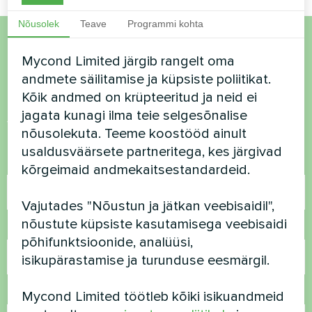
Nõusolek
Teave
Programmi kohta
Soovid osta või on
Mycond Limited järgib rangelt oma
andmete säilitamise ja küpsiste poliitikat.
küsimusi?
Kõik andmed on krüpteeritud ja neid ei
jagata kunagi ilma teie selgesõnalise
Võtke meiega ühendust ja me aitame teid
nõusolekuta. Teeme koostööd ainult
usaldusväärsete partneritega, kes järgivad
Nimi
kõrgeimaid andmekaitsestandardeid.
Vajutades "Nõustun ja jätkan veebisaidil",
nõustute küpsiste kasutamisega veebisaidi
Telefoninumber
põhifunktsioonide, analüüsi,
isikupärastamise ja turunduse eesmärgil.
E-post
Mycond Limited töötleb kõiki isikuandmeid