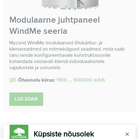
Modulaarne juhtpaneel
WindMe seeria
Mycond WindMe modulaarsed õhukäitlus- ja
kliimaseadmed on mitmekülgsed seadmed, mida saab
tänu nende konfigureeritavale konstruktsioonile
kohandada vastavalt kliendi individuaalsetele
vajadustele ja ootustele.
Õhuvoolu kiirus:
1100 ... 100000 m3/h
LOE EDASI
Küpsiste nõusolek
×