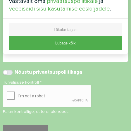
vastavalt oma
privaatsuspoliitikale
ja
veebisaidi sisu kasutamise eeskirjadele
.
Kommentaar
Lükake tagasi
Lubage kõik
Nõustu
privaatsuspoliitikaga
Turvalisuse kontroll
*
Palun kontrollige, et te ei ole robot.