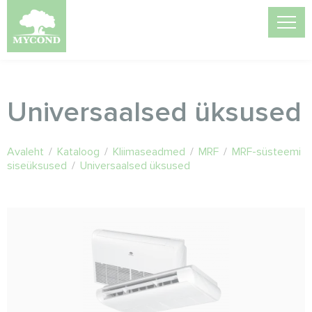
Universaalsed üksused
Avaleht
/
Kataloog
/
Kliimaseadmed
/
MRF
/
MRF-süsteemi
siseüksused
/
Universaalsed üksused