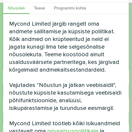
Nõusolek
Teave
Programmi kohta
Soovid osta või on
Mycond Limited järgib rangelt oma
andmete säilitamise ja küpsiste poliitikat.
küsimusi?
Kõik andmed on krüpteeritud ja neid ei
jagata kunagi ilma teie selgesõnalise
Võtke meiega ühendust ja me aitame teid
nõusolekuta. Teeme koostööd ainult
usaldusväärsete partneritega, kes järgivad
Nimi
kõrgeimaid andmekaitsestandardeid.
Vajutades "Nõustun ja jätkan veebisaidil",
nõustute küpsiste kasutamisega veebisaidi
Telefoninumber
põhifunktsioonide, analüüsi,
isikupärastamise ja turunduse eesmärgil.
E-post
Mycond Limited töötleb kõiki isikuandmeid
vastavalt oma
privaatsuspoliitikale
ja