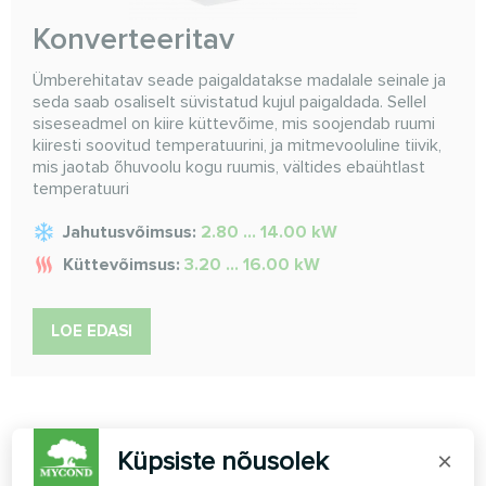
Konverteeritav
Ümberehitatav seade paigaldatakse madalale seinale ja
seda saab osaliselt süvistatud kujul paigaldada. Sellel
siseseadmel on kiire küttevõime, mis soojendab ruumi
kiiresti soovitud temperatuurini, ja mitmevooluline tiivik,
mis jaotab õhuvoolu kogu ruumis, vältides ebaühtlast
temperatuuri
Jahutusvõimsus:
2.80 ... 14.00 kW
Küttevõimsus:
3.20 ... 16.00 kW
LOE EDASI
Küpsiste nõusolek
×