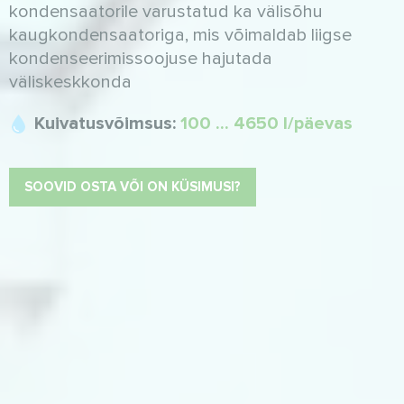
kondensaatorile varustatud ka välisõhu
kaugkondensaatoriga, mis võimaldab liigse
kondenseerimissoojuse hajutada
väliskeskkonda
Kuivatusvõimsus:
100 ... 4650 l/päevas
SOOVID OSTA VÕI ON KÜSIMUSI?