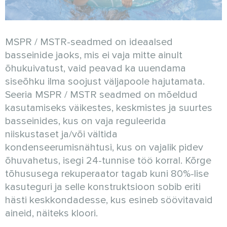
MSPR / MSTR-seadmed on ideaalsed
basseinide jaoks, mis ei vaja mitte ainult
õhukuivatust, vaid peavad ka uuendama
siseõhku ilma soojust väljapoole hajutamata.
Seeria MSPR / MSTR seadmed on mõeldud
kasutamiseks väikestes, keskmistes ja suurtes
basseinides, kus on vaja reguleerida
niiskustaset ja/või vältida
kondenseerumisnähtusi, kus on vajalik pidev
õhuvahetus, isegi 24-tunnise töö korral. Kõrge
tõhususega rekuperaator tagab kuni 80%-lise
kasuteguri ja selle konstruktsioon sobib eriti
hästi keskkondadesse, kus esineb söövitavaid
aineid, näiteks kloori.