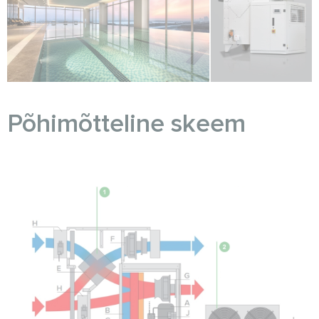
Põhimõtteline skeem