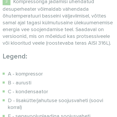
Kompressoriga jadamisi ühendatud
desuperheater võimaldab vähendada
õhutemperatuuri basseini väljaviimisel, võttes
samal ajal tagasi külmutusaine ülekuumenemise
energia vee soojendamise teel. Saadaval on
versioonid, mis on mõeldud kas protsessiveele
või klooritud veele (roostevaba teras AISI 316L).
Legend:
A - kompressor
B - aurusti
C - kondensaator
D - lisakütte/jahutuse soojusvaheti (soovi
korral)
E - segavooluplaadiga soojusvaheti