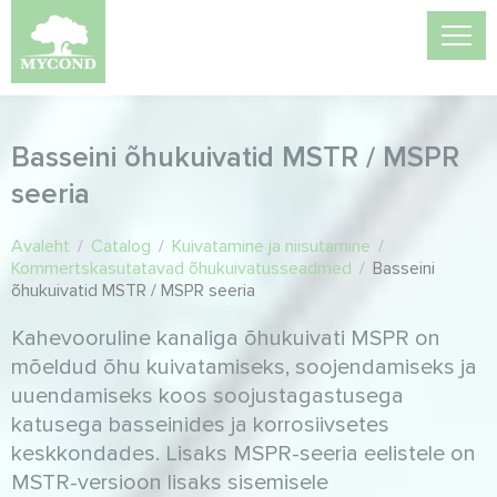
Basseini õhukuivatid MSTR / MSPR
seeria
Avaleht
/
Catalog
/
Kuivatamine ja niisutamine
/
Kommertskasutatavad õhukuivatusseadmed
/
Basseini
õhukuivatid MSTR / MSPR seeria
Kahevooruline kanaliga õhukuivati MSPR on
mõeldud õhu kuivatamiseks, soojendamiseks ja
uuendamiseks koos soojustagastusega
katusega basseinides ja korrosiivsetes
keskkondades. Lisaks MSPR-seeria eelistele on
MSTR-versioon lisaks sisemisele