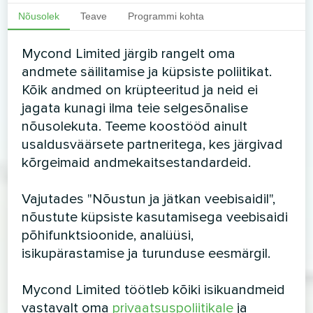
Nõusolek
Teave
Programmi kohta
Mycond Limited järgib rangelt oma
andmete säilitamise ja küpsiste poliitikat.
Kõik andmed on krüpteeritud ja neid ei
jagata kunagi ilma teie selgesõnalise
nõusolekuta. Teeme koostööd ainult
usaldusväärsete partneritega, kes järgivad
kõrgeimaid andmekaitsestandardeid.
Vajutades "Nõustun ja jätkan veebisaidil",
nõustute küpsiste kasutamisega veebisaidi
põhifunktsioonide, analüüsi,
isikupärastamise ja turunduse eesmärgil.
Mycond Limited töötleb kõiki isikuandmeid
vastavalt oma
privaatsuspoliitikale
ja