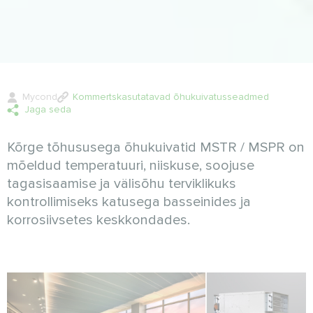
Mycond
Kommertskasutatavad õhukuivatusseadmed
Jaga seda
Kõrge tõhususega õhukuivatid MSTR / MSPR on
mõeldud temperatuuri, niiskuse, soojuse
tagasisaamise ja välisõhu terviklikuks
kontrollimiseks katusega basseinides ja
korrosiivsetes keskkondades.