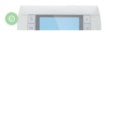
Parameetrid:
Kuivatusvõimsus alates 100 l/ööpäevas 4650
l/ööpäevas
m3/h
m3/h
Õhuvooluhulk 900
kuni 35000
Paigaldamine abiruumidesse