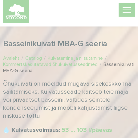
Basseinikuivati MBA-G seeria
Avaleht
/
Catalog
/
Kuivatamine ja niisutamine
/
Kommertskasutatavad õhukuivatusseadmed
/
Basseinikuivati
MBA-G seeria
Õhukuivati on mõeldud mugava sisekeskkonna
säilitamiseks. Kuivatusseade kaitseb teie maja
või privaatset basseini, vältides seintele
kondenseerumist ja mööbli kahjustamist liigse
niiskuse tõttu
Kuivatusvõimsus:
53 ... 103 l/päevas