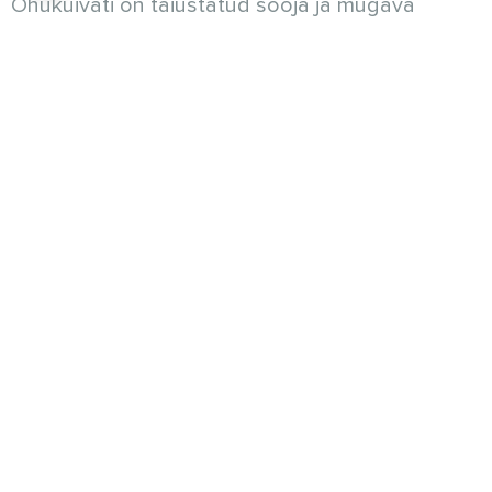
Õhukuivati on täiustatud sooja ja mugava
õhutemperatuuriga
väljalaskeava. Selle realiseerimiseks on seade
varustatud kuuma vee spiraaliga
küttekehaga, mille saab ühendada oma
soojusallikaga, näiteks
soojuspumbaga.