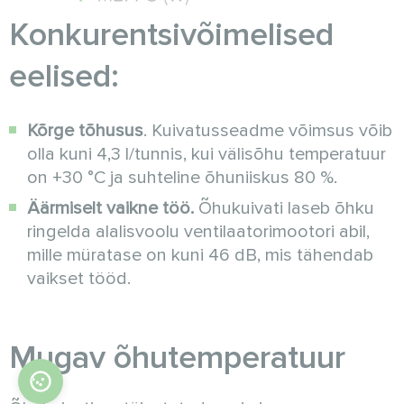
Konkurentsivõimelised
eelised:
Kõrge tõhusus
. Kuivatusseadme võimsus võib
olla kuni 4,3 l/tunnis, kui välisõhu temperatuur
on +30 °C ja suhteline õhuniiskus 80 %.
Äärmiselt vaikne töö.
Õhukuivati laseb õhku
ringelda alalisvoolu ventilaatorimootori abil,
mille müratase on kuni 46 dB, mis tähendab
vaikset tööd.
Mugav õhutemperatuur