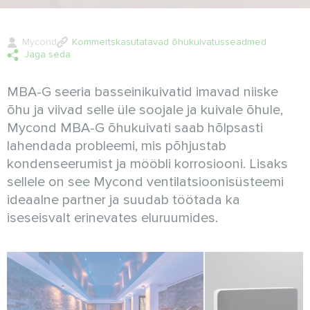
Mycond
Kommertskasutatavad õhukuivatusseadmed
Jaga seda
MBA-G seeria basseinikuivatid imavad niiske
õhu ja viivad selle üle soojale ja kuivale õhule,
Mycond MBA-G õhukuivati saab hõlpsasti
lahendada probleemi, mis põhjustab
kondenseerumist ja mööbli korrosiooni. Lisaks
sellele on see Mycond ventilatsioonisüsteemi
ideaalne partner ja suudab töötada ka
iseseisvalt erinevates eluruumides.