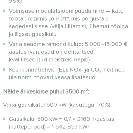
96%)
Võimsuse modulatsiooni puudumine — katel
töötab režiimis „on/off“, mis põhjustab
sagedasi sisse-/väljalülitamisi, lühemat tööiga
ja liigset gaasikulu
Vana seadme remondikulud: 5 000–15 000 €
aastas (varuosad on defitsiitsed,
kvalifitseeritud meistreid napib)
Keskkonnatrahvid (EL): NOx- ja CO₂-heitmed
üle normi toovad kaasa lisatasud
Näide ärikeskuse puhul 3500 m²:
Vana gaasikatel 500 kW (kasutegur 70%):
Gaasikulu: 500 kW ÷ 0,7 × 2160 h/aastas
(kütteperiood) = 1 542 857 kWh