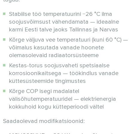
Stabiilse töö temperatuurini −26 °C ilma
soojusvõimsust vähendamata — ideaalne
karmi Eesti talve jaoks Tallinnas ja Narvas
Kõrge väljuva vee temperatuuri (kuni 60 °C) —
võimalus kasutada vanade hoonete
olemasolevaid radiaatorsüsteeme
Kestas-torus soojusvaheti spetsiaalse
korrosioonikaitsega — töökindlus vanade
küttesüsteemide tingimustes
Kõrge COP isegi madalatel
välisõhutemperatuuridel — elektrienergia
kokkuhoid kogu kütteperioodi vältel
Saadaolevad modifikatsioonid: