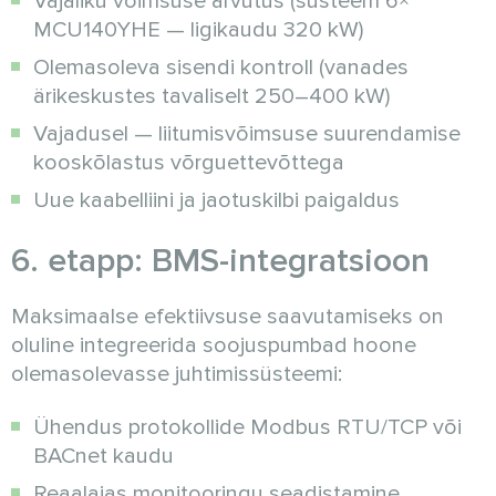
Vajaliku võimsuse arvutus (süsteem 6×
MCU140YHE — ligikaudu 320 kW)
Olemasoleva sisendi kontroll (vanades
ärikeskustes tavaliselt 250–400 kW)
Vajadusel — liitumisvõimsuse suurendamise
kooskõlastus võrguettevõttega
Uue kaabelliini ja jaotuskilbi paigaldus
6. etapp: BMS-integratsioon
Maksimaalse efektiivsuse saavutamiseks on
oluline integreerida soojuspumbad hoone
olemasolevasse juhtimissüsteemi:
Ühendus protokollide Modbus RTU/TCP või
BACnet kaudu
Reaalajas monitooringu seadistamine