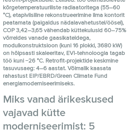
retrofit-projektidele. Eelised: töö olemasolevate
kõrgetemperatuuriliste radiaatoritega (55–60
°C), etapiviisiline rekonstrueerimine ilma kontorit
peatamata (paigaldus nädalavahetustel/öösel),
COP 3,42–3,65 vähendab küttekulusid 60–75%
võrreldes vanade gaasikateldega,
modulkonstruktsioon (kuni 16 plokki, 3680 kW)
on hõlpsasti skaleeritav, EVI-tehnoloogia tagab
töö kuni −26 °C. Retrofit-projektide keskmine
tasuvusaeg: 4–6 aastat. Võimalik kaasata
rahastust EIP/EBRD/Green Climate Fund
energiamoderniseerimiseks.
Miks vanad ärikeskused
vajavad kütte
moderniseerimist: 5