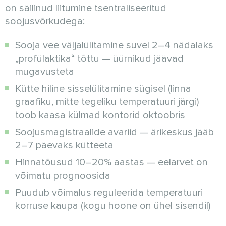
on säilinud liitumine tsentraliseeritud
soojusvõrkudega:
Sooja vee väljalülitamine suvel 2–4 nädalaks
„profülaktika“ tõttu — üürnikud jäävad
mugavusteta
Kütte hiline sisselülitamine sügisel (linna
graafiku, mitte tegeliku temperatuuri järgi)
toob kaasa külmad kontorid oktoobris
Soojusmagistraalide avariid — ärikeskus jääb
2–7 päevaks kütteeta
Hinnatõusud 10–20% aastas — eelarvet on
võimatu prognoosida
Puudub võimalus reguleerida temperatuuri
korruse kaupa (kogu hoone on ühel sisendil)