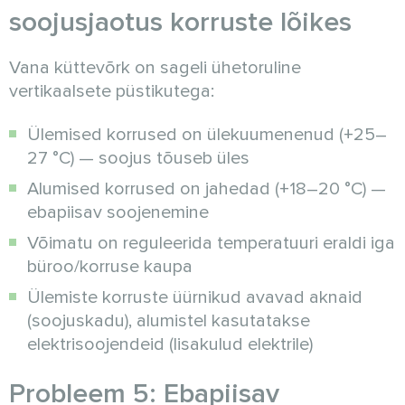
soojusjaotus korruste lõikes
Vana küttevõrk on sageli ühetoruline
vertikaalsete püstikutega:
Ülemised korrused on ülekuumenenud (+25–
27 °C) — soojus tõuseb üles
Alumised korrused on jahedad (+18–20 °C) —
ebapiisav soojenemine
Võimatu on reguleerida temperatuuri eraldi iga
büroo/korruse kaupa
Ülemiste korruste üürnikud avavad aknaid
(soojuskadu), alumistel kasutatakse
elektrisoojendeid (lisakulud elektrile)
Probleem 5: Ebapiisav