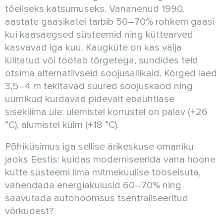
tõeliseks katsumuseks. Vananenud 1990.
aastate gaasikatel tarbib 50–70% rohkem gaasi
kui kaasaegsed süsteemid ning küttearved
kasvavad iga kuu. Kaugküte on kas välja
lülitatud või töötab tõrgetega, sundides teid
otsima alternatiivseid soojusallikaid. Kõrged laed
3,5–4 m tekitavad suured soojuskaod ning
üürnikud kurdavad pidevalt ebaühtlase
sisekliima üle: ülemistel korrustel on palav (+26
°C), alumistel külm (+18 °C).
Põhiküsimus iga sellise ärikeskuse omaniku
jaoks Eestis: kuidas moderniseerida vana hoone
kütte süsteemi ilma mitmekuulise tööseisuta,
vähendada energiakulusid 60–70% ning
saavutada autonoomsus tsentraliseeritud
võrkudest?