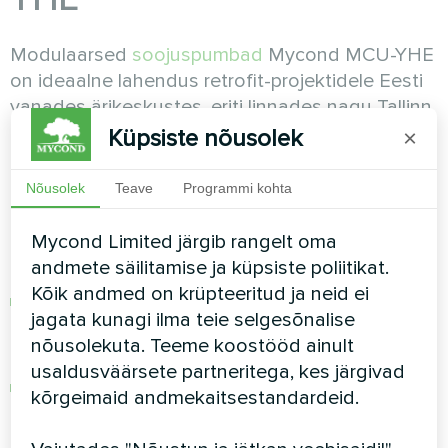
Modulaarsed
soojuspumbad
Mycond MCU-YHE
on ideaalne lahendus retrofit-projektidele Eesti
vanades ärikeskustes, eriti linnades nagu Tallinn,
Tartu, Narva ja Pärnu, kus domineerivad
Küpsiste nõusolek
×
nõukogudeaegsed hooned.
Nõusolek
Teave
Programmi kohta
MCU-YHE modulaarsüsteemi
eelised
Mycond Limited järgib rangelt oma
andmete säilitamise ja küpsiste poliitikat.
Kõik andmed on krüpteeritud ja neid ei
Modulkonstruktsioon:
1 kuni 16 plokki ühes
jagata kunagi ilma teie selgesõnalise
süsteemis (66 kW kuni 3680 kW) —
nõusolekuta. Teeme koostööd ainult
skaleeritav igas suuruses ärikeskusele
usaldusväärsete partneritega, kes järgivad
Kõrge energiatõhusus:
COP 3,42–3,65 — iga 1
kõrgeimaid andmekaitsestandardeid.
kW tarbitud elektri kohta toodetakse 3,42–
3,65 kW soojust