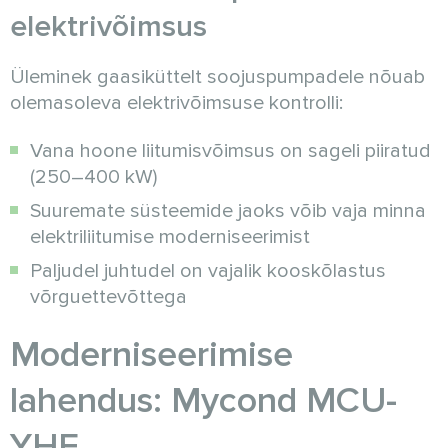
elektrivõimsus
Üleminek gaasiküttelt soojuspumpadele nõuab
olemasoleva elektrivõimsuse kontrolli:
Vana hoone liitumisvõimsus on sageli piiratud
(250–400 kW)
Suuremate süsteemide jaoks võib vaja minna
elektriliitumise moderniseerimist
Paljudel juhtudel on vajalik kooskõlastus
võrguettevõttega
Moderniseerimise
lahendus: Mycond MCU-
YHE