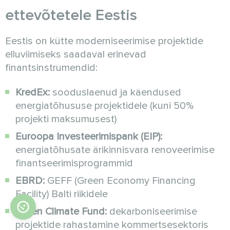
ettevõtetele Eestis
Eestis on kütte moderniseerimise projektide
elluviimiseks saadaval erinevad
finantsinstrumendid:
KredEx:
sooduslaenud ja käendused
energiatõhususe projektidele (kuni 50%
projekti maksumusest)
Euroopa Investeerimispank (EIP):
energiatõhusate ärikinnisvara renoveerimise
finantseerimisprogrammid
EBRD:
GEFF (Green Economy Financing
Facility) Balti riikidele
Green Climate Fund:
dekarboniseerimise
projektide rahastamine kommertsesektoris