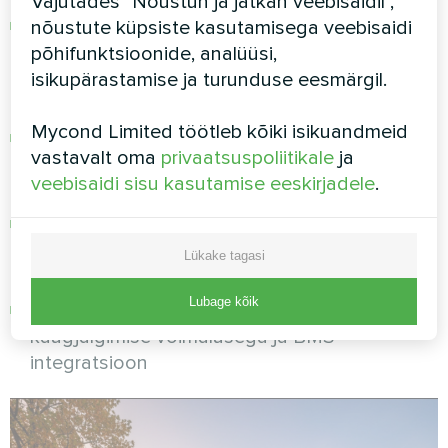
Vajutades "Nõustun ja jätkan veebisaidil",
Töö kõrgetemperatuuriliste radiaatoritega:
nõustute küpsiste kasutamisega veebisaidi
mudel töötab väljuva vee temperatuuriga 55–
põhifunktsioonide, analüüsi,
60 °C, mis võimaldab kasutada olemasolevaid
isikupärastamise ja turunduse eesmärgil.
radiaatoreid ilma neid vahetamata
Mycond Limited töötleb kõiki isikuandmeid
Usaldusväärsus:
modulkonstruktsioon tagab
vastavalt oma
privaatsuspoliitikale
ja
N+1 reservi — ühe mooduli rikke korral
veebisaidi sisu kasutamise eeskirjadele
.
süsteem jätkab tööd
Keskkonnasõbralikkus:
külmaaine R410A, mille
osoonikihi kahandamise potentsiaal (ODP) on
Lükake tagasi
null
Lubage kõik
Automatiseerimine:
sisseehitatud juhtsüsteem
kaugjälgimise võimalusega ja BMS-
integratsioon