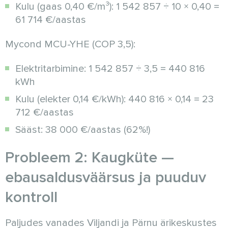
Kulu (gaas 0,40 €/m³): 1 542 857 ÷ 10 × 0,40 =
61 714 €/aastas
Mycond MCU-YHE (COP 3,5):
Elektritarbimine: 1 542 857 ÷ 3,5 = 440 816
kWh
Kulu (elekter 0,14 €/kWh): 440 816 × 0,14 = 23
712 €/aastas
Sääst: 38 000 €/aastas (62%!)
Probleem 2: Kaugküte —
ebausaldusväärsus ja puuduv
kontroll
Paljudes vanades Viljandi ja Pärnu ärikeskustes