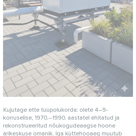
Kujutage ette tüüpolukorda: olete 4–9-
korruselise, 1970.–1990. aastatel ehitatud ja
rekonstrueeritud nõukogudeaegse hoone
ärikeskuse omanik. Iga küttehooaeg muutub