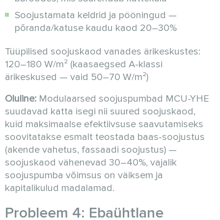
Soojustamata keldrid ja pööningud —
põranda/katuse kaudu kaod 20–30%
Tüüpilised soojuskaod vanades ärikeskustes:
120–180 W/m² (kaasaegsed A-klassi
ärikeskused — vaid 50–70 W/m²)
Oluline:
Modulaarsed soojuspumbad MCU-YHE
suudavad katta isegi nii suured soojuskaod,
kuid maksimaalse efektiivsuse saavutamiseks
soovitatakse esmalt teostada baas-soojustus
(akende vahetus, fassaadi soojustus) —
soojuskaod vähenevad 30–40%, vajalik
soojuspumba võimsus on väiksem ja
kapitalikulud madalamad.
Probleem 4: Ebaühtlane