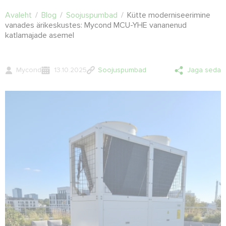
Avaleht
/
Blog
/
Soojuspumbad
/
Kütte moderniseerimine
vanades ärikeskustes: Mycond MCU-YHE vananenud
katlamajade asemel
Mycond
13.10.2025
Soojuspumbad
Jaga seda