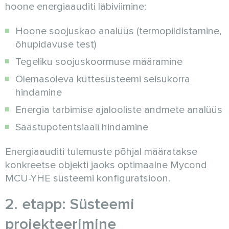
hoone energiaauditi läbiviimine:
Hoone soojuskao analüüs (termopildistamine,
õhupidavuse test)
Tegeliku soojuskoormuse määramine
Olemasoleva küttesüsteemi seisukorra
hindamine
Energia tarbimise ajalooliste andmete analüüs
Säästupotentsiaali hindamine
Energiaauditi tulemuste põhjal määratakse
konkreetse objekti jaoks optimaalne Mycond
MCU-YHE süsteemi konfiguratsioon.
2. etapp: Süsteemi
projekteerimine