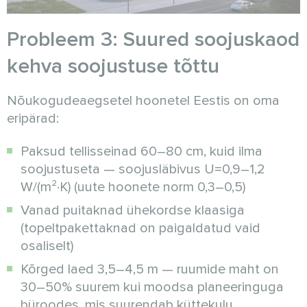
Probleem 3: Suured soojuskaod
kehva soojustuse tõttu
Nõukogudeaegsetel hoonetel Eestis on oma
eripärad:
Paksud tellisseinad 60–80 cm, kuid ilma
soojustuseta — soojusläbivus U=0,9–1,2
W/(m²·K) (uute hoonete norm 0,3–0,5)
Vanad puitaknad ühekordse klaasiga
(topeltpakettaknad on paigaldatud vaid
osaliselt)
Kõrged laed 3,5–4,5 m — ruumide maht on
30–50% suurem kui moodsa planeeringuga
büroodes, mis suurendab küttekulu