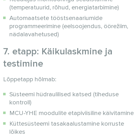
(temperatuurid, rõhud, energiatarbimine)
Automaatsete tööstsenaariumide
programmeerimine (eelsoojendus, öörežiim,
nädalavahetused)
7. etapp: Käikulaskmine ja
testimine
Lõppetapp hõlmab:
Süsteemi hüdraulilised katsed (tiheduse
kontroll)
MCU-YHE moodulite etapiviisiline käivitamine
Küttesüsteemi tasakaalustamine korruste
lõikes