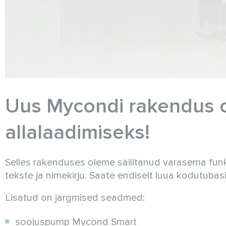
Uus Mycondi rakendus 
allalaadimiseks!
Selles rakenduses oleme säilitanud varasema funk
tekste ja nimekirju. Saate endiselt luua kodutuba
Lisatud on järgmised seadmed:
soojuspump Mycond Smart