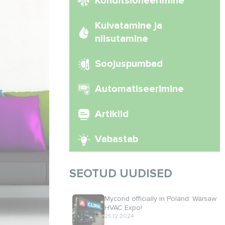
Konditsioneerimine
Kuivatamine ja
niisutamine
Soojuspumbad
Automatiseerimine
Artiklid
Vabastab
SEOTUD UUDISED
Mycond officially in Poland: Warsaw
HVAC Expo!
25.12.2024