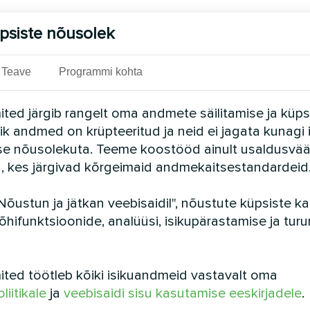
psiste nõusolek
Teave
Programmi kohta
ted järgib rangelt oma andmete säilitamise ja küps
Kõik andmed on krüpteeritud ja neid ei jagata kunagi 
se nõusolekuta. Teeme koostööd ainult usaldusvää
a, kes järgivad kõrgeimaid andmekaitsestandardeid
Nõustun ja jätkan veebisaidil", nõustute küpsiste 
õhifunktsioonide, analüüsi, isikupärastamise ja tur
ted töötleb kõiki isikuandmeid vastavalt oma
ple App Store
või
Google Play poest
liitikale
ja
veebisaidi sisu kasutamise eeskirjadele
.