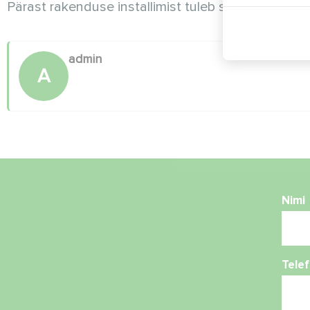
Pärast rakenduse installimist tuleb see käivitada j
admin
A
Nimi
Tele