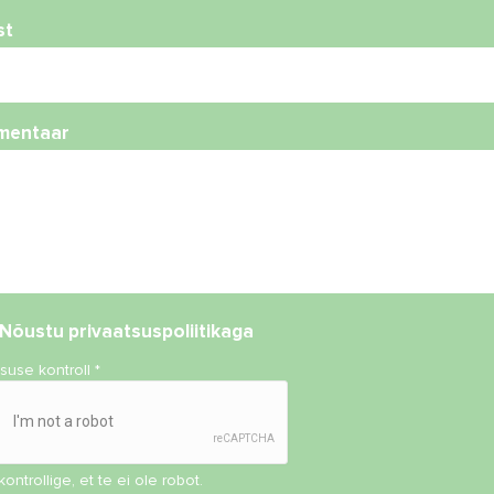
st
mentaar
Nõustu
privaatsuspoliitikaga
isuse kontroll
*
kontrollige, et te ei ole robot.