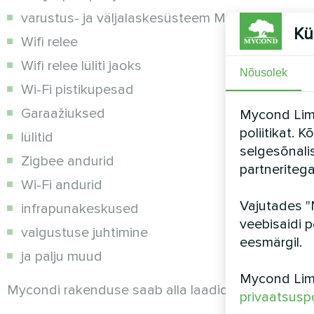
varustus- ja väljalaskesüsteem Mycond MV-I
Kü
Wifi relee
Wifi relee lüliti jaoks
Nõusolek
Wi-Fi pistikupesad
Garaažiuksed
Mycond Limi
poliitikat. 
lülitid
selgesõnali
Zigbee andurid
partneriteg
Wi-Fi andurid
Vajutades "
infrapunakeskused
veebisaidi p
valgustuse juhtimine
eesmärgil.
ja palju muud
Mycond Limi
Mycondi rakenduse saab alla laadida aadressilt
Ap
privaatsuspo