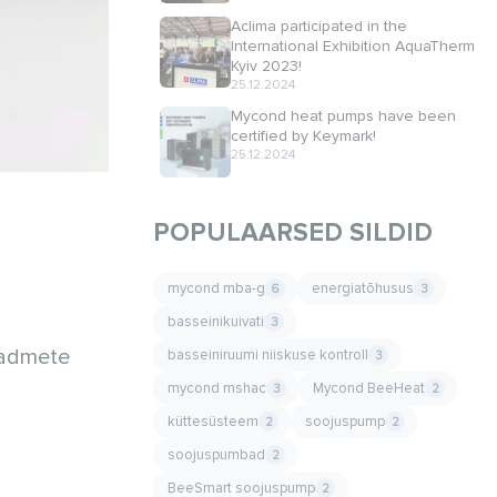
Aclima participated in the
International Exhibition AquaTherm
Kyiv 2023!
25.12.2024
Mycond heat pumps have been
certified by Keymark!
25.12.2024
POPULAARSED SILDID
mycond mba-g
energiatõhusus
6
3
basseinikuivati
3
eadmete
basseiniruumi niiskuse kontroll
3
mycond mshac
Mycond BeeHeat
3
2
küttesüsteem
soojuspump
2
2
soojuspumbad
2
BeeSmart soojuspump
2