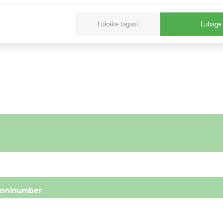
a luua uus konto.
Lükake tagasi
Lubage 
foninumber