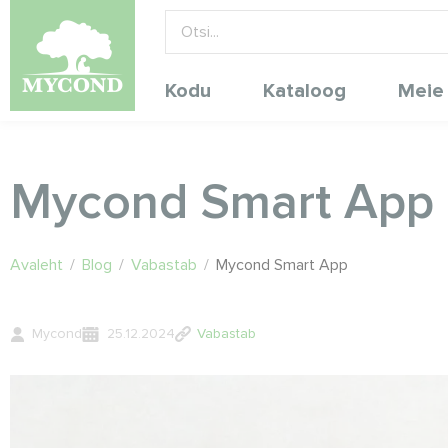
Kodu
Kataloog
Meie
Mycond Smart App
Avaleht
/
Blog
/
Vabastab
/
Mycond Smart App
Mycond
25.12.2024
Vabastab