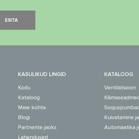
KASULIKUD LINGID
KATALOOG
Kodu
Ventilatsioon
Kataloog
Kliimaseadme
Meie kohta
Soojuspumba
Blogi
Kuivatamine ja
Partnerite jaoks
Automaatika j
Lahendused