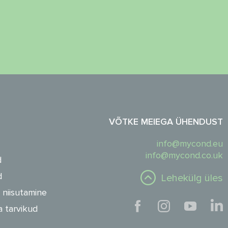
VÕTKE MEIEGA ÜHENDUST
info@mycond.eu
info@mycond.co.uk
d
d
Lehekülg üles
 niisutamine
a tarvikud