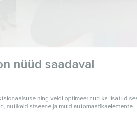
on nüüd saadaval
tsionaalsuse ning veidi optimeerinud ka lisatud s
sid, nutikaid stseene ja muid automaatikaelemente.