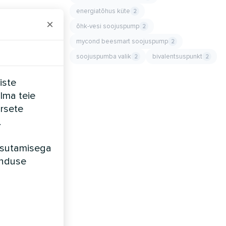
energiatõhus küte
2
×
õhk-vesi soojuspump
2
mycond beesmart soojuspump
2
soojuspumba valik
bivalentsuspunkt
2
2
iste
ilma teie
rsete
.
kasutamisega
unduse