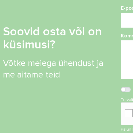
E-po
Soovid osta või on
Kom
küsimusi?
Võtke meiega ühendust ja
me aitame teid
Turval
Palun 