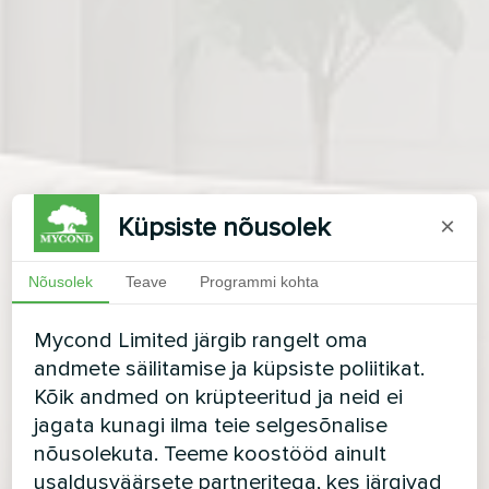
Küpsiste nõusolek
×
Nõusolek
Teave
Programmi kohta
Mycond Limited järgib rangelt oma
andmete säilitamise ja küpsiste poliitikat.
Kõik andmed on krüpteeritud ja neid ei
jagata kunagi ilma teie selgesõnalise
nõusolekuta. Teeme koostööd ainult
usaldusväärsete partneritega, kes järgivad