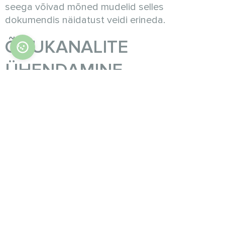
seega võivad mõned mudelid selles
dokumendis näidatust veidi erineda.
ÕHUKANALITE
ÜHENDAMINE
PTC-kütteseade on täiustatud elektriline
kütteseade, mis kasutab positiivse
temperatuurikoefitsiendiga keraamilisi materjale.
Nende materjalide elektriline takistus suureneb
kuumenedes, võimaldades kütteseadmel oma
temperatuuri ise reguleerida. See muudab PTC-
kütteseadmed loomupäraselt ohutuks,
energiatõhusaks ja hooldusvabaks.
PÕHIOMADUSED JA