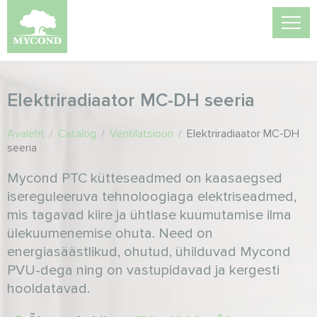
Elektriradiaator MC-DH seeria
Avaleht
/
Catalog
/
Ventilatsioon
/
Elektriradiaator MC-DH
seeria
Mycond PTC kütteseadmed on kaasaegsed
isereguleeruva tehnoloogiaga elektriseadmed,
mis tagavad kiire ja ühtlase kuumutamise ilma
ülekuumenemise ohuta. Need on
energiasäästlikud, ohutud, ühilduvad Mycond
PVU-dega ning on vastupidavad ja kergesti
hooldatavad.