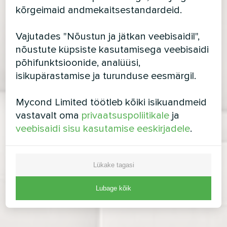
kõrgeimaid andmekaitsestandardeid.
Vajutades "Nõustun ja jätkan veebisaidil",
nõustute küpsiste kasutamisega veebisaidi
põhifunktsioonide, analüüsi,
isikupärastamise ja turunduse eesmärgil.
Mycond Limited töötleb kõiki isikuandmeid
vastavalt oma
privaatsuspoliitikale
ja
veebisaidi sisu kasutamise eeskirjadele
.
Lükake tagasi
Lubage kõik