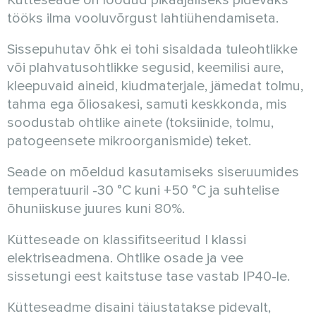
Kütteseade on loodud pikaajaliseks pidevaks
tööks ilma vooluvõrgust lahtiühendamiseta.
Sissepuhutav õhk ei tohi sisaldada tuleohtlikke
või plahvatusohtlikke segusid, keemilisi aure,
kleepuvaid aineid, kiudmaterjale, jämedat tolmu,
tahma ega õliosakesi, samuti keskkonda, mis
soodustab ohtlike ainete (toksiinide, tolmu,
patogeensete mikroorganismide) teket.
Seade on mõeldud kasutamiseks siseruumides
temperatuuril
-30 °C
kuni
+50 °C
ja suhtelise
õhuniiskuse juures kuni 80%.
Kütteseade on klassifitseeritud I klassi
elektriseadmena. Ohtlike osade ja vee
sissetungi eest kaitstuse tase vastab IP40-le.
Kütteseadme disaini täiustatakse pidevalt,