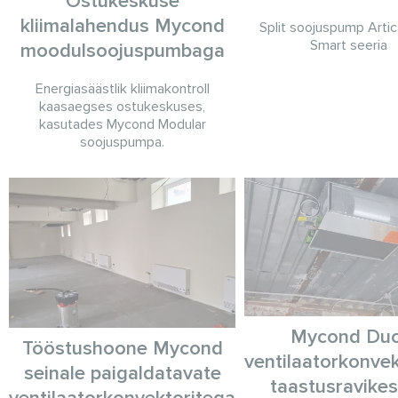
Ostukeskuse
kliimalahendus Mycond
Split soojuspump Art
Smart seeria
moodulsoojuspumbaga
Energiasäästlik kliimakontroll
kaasaegses ostukeskuses,
kasutades Mycond Modular
soojuspumpa.
Mycond Duc
Tööstushoone Mycond
ventilaatorkonve
seinale paigaldatavate
taastusravike