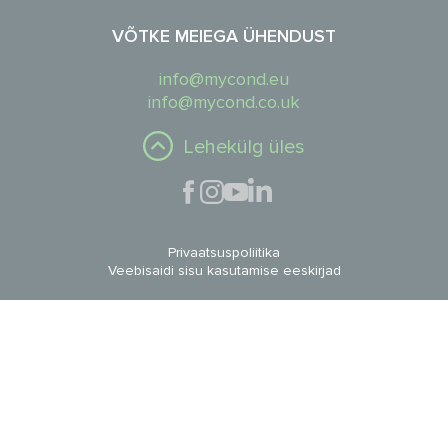
VÕTKE MEIEGA ÜHENDUST
info@mycond.eu
info@mycond.co.uk
Lehekülg üles
Privaatsuspoliitika
Veebisaidi sisu kasutamise eeskirjad