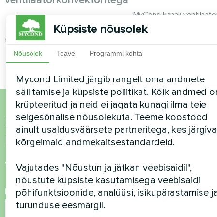
ventilaatorkonvektoritega
MyCond kanali ventilaato
MyCond seinale paigaldatavad
tagab tõhusa õhujaot
Küpsiste nõusolek
ventilaatorkonvektorid pakuvad
mugavuse
tõhusat kütmist ja jahutamist suurtes
ruumides
Nõusolek
Teave
Programmi kohta
Mycond Limited järgib rangelt oma andmete
säilitamise ja küpsiste poliitikat. Kõik andmed o
krüpteeritud ja neid ei jagata kunagi ilma teie
selgesõnalise nõusolekuta. Teeme koostööd
Soovid osta või on
ainult usaldusväärsete partneritega, kes järgiv
küsimusi?
kõrgeimaid andmekaitsestandardeid.
Võtke meiega ühendust ja me aitame teid
Vajutades "Nõustun ja jätkan veebisaidil",
nõustute küpsiste kasutamisega veebisaidi
Nimi
põhifunktsioonide, analüüsi, isikupärastamise j
turunduse eesmärgil.