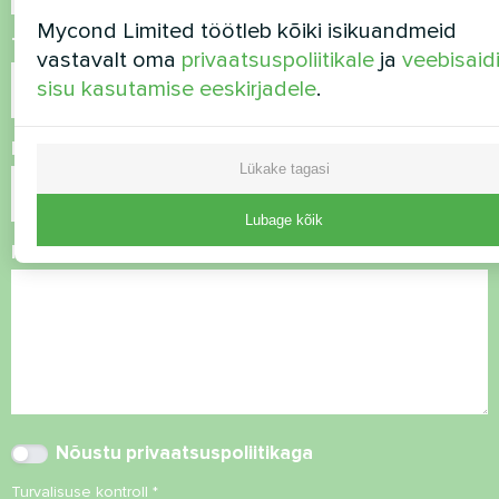
Mycond Limited töötleb kõiki isikuandmeid
Telefoninumber
vastavalt oma
privaatsuspoliitikale
ja
veebisaid
sisu kasutamise eeskirjadele
.
E-post
Lükake tagasi
Lubage kõik
Kommentaar
Nõustu
privaatsuspoliitikaga
Turvalisuse kontroll
*