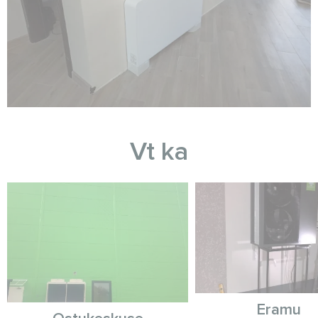
Vt ka
Eramu