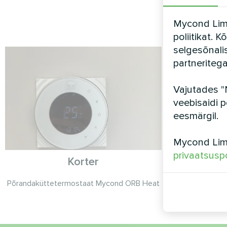
Mycond Limi
poliitikat. 
selgesõnali
partneriteg
Vajutades "
veebisaidi p
eesmärgil.
Mycond Limi
privaatsuspo
Korter
Põrandaküttetermostaat Mycond ORB Heat
Split soojus