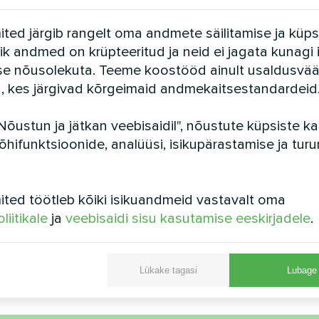
Vt ka
ted järgib rangelt oma andmete säilitamise ja küps
Kõik andmed on krüpteeritud ja neid ei jagata kunagi 
se nõusolekuta. Teeme koostööd ainult usaldusvää
a, kes järgivad kõrgeimaid andmekaitsestandardeid
Nõustun ja jätkan veebisaidil", nõustute küpsiste 
õhifunktsioonide, analüüsi, isikupärastamise ja tur
ted töötleb kõiki isikuandmeid vastavalt oma
liitikale
ja
veebisaidi sisu kasutamise eeskirjadele
.
Korter
Eramu
pump Artic Home Basic seeria
Split soojuspump Artic Home
Lükake tagasi
Lubage 