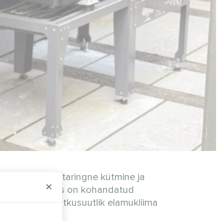
ada tõhus aastaringne kütmine ja
×
 vaikse töö, mis on kohandatud
 saavutada jätkusuutlik elamukliima