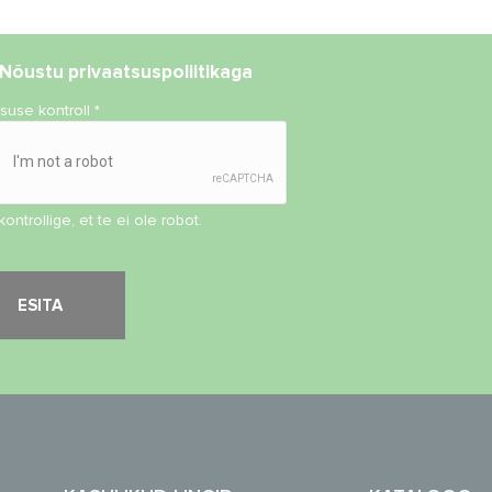
Nõustu
privaatsuspoliitikaga
isuse kontroll
*
kontrollige, et te ei ole robot.