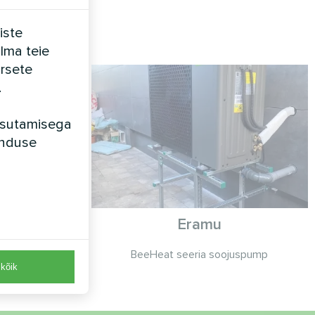
iste
ilma teie
rsete
.
kasutamisega
unduse
Eramu
 Basic seeria
BeeHeat seeria soojuspump
kõik