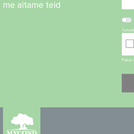
me aitame teid
Turval
Palun 