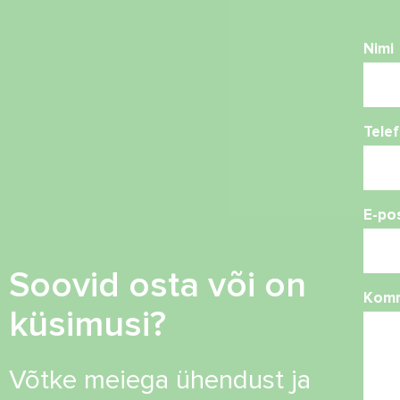
Nimi
Tele
E-po
Soovid osta või on
Kom
küsimusi?
Võtke meiega ühendust ja