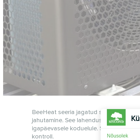
BeeHeat seeria jagatud soojuspumbad M
Kü
jahutamine. See lahendus tagab stabii
igapäevasele koduelule. Süsteem ühend
kontroll.
Nõusolek