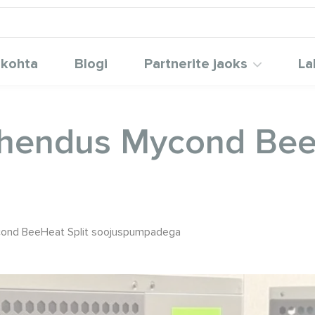
 kohta
Blogi
Partnerite jaoks
La
 lahendus Mycond Bee
Mycond BeeHeat Split soojuspumpadega