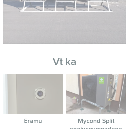
Vt ka
Eramu
Mycond Split