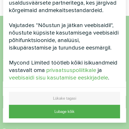
usaldusväärsete partneritega, kes järgivad
kõrgeimaid andmekaitsestandardeid.
Vajutades "Nõustun ja jätkan veebisaidil",
nõustute küpsiste kasutamisega veebisaidi
Soovid osta või on
põhifunktsioonide, analüüsi,
küsimusi?
isikupärastamise ja turunduse eesmärgil.
Võtke meiega ühendust ja me aitame teid
Mycond Limited töötleb kõiki isikuandmeid
vastavalt oma
privaatsuspoliitikale
ja
Nimi
veebisaidi sisu kasutamise eeskirjadele
.
Lükake tagasi
Telefoninumber
Lubage kõik