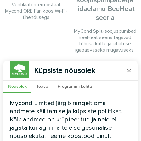
soojuspumpadega
Ventilaatoritermostaat
ridaelamu BeeHeat
Mycond ORB Fan koos Wi-Fi-
seeria
ühendusega
MyCond Split-soojuspumbad
BeeHeat seeria tagavad
tõhusa kütte ja jahutuse
igapäevaseks mugavuseks.
Küpsiste nõusolek
×
Nõusolek
Teave
Programmi kohta
Mycond Limited järgib rangelt oma
andmete säilitamise ja küpsiste poliitikat.
Korter
Eramu
Kõik andmed on krüpteeritud ja neid ei
Split soojuspump Hevi seeria
Kodumajapidamises kasutatav
jagata kunagi ilma teie selgesõnalise
õhukuivati Yugo Smart seeria
nõusolekuta. Teeme koostööd ainult