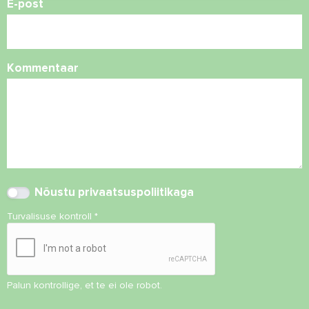
E-post
Kommentaar
Nõustu
privaatsuspoliitikaga
Turvalisuse kontroll
*
Palun kontrollige, et te ei ole robot.