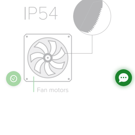
Kõrge tõhususega ventilaatorid
Metallist ventilaatorite saekujuliste servadega
labad tagavad suurema õhuvoolu kiiruse ja