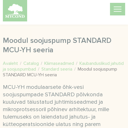
Moodul soojuspump STANDARD
MCU-YH seeria
Avaleht
/
Catalog
/
Kliimaseadmed
/
Kaubanduslikud jahutid
ja soojuspumbad
/
Standard seeria
/
Moodul soojuspump
STANDARD MCU-YH seeria
MCU-YH modulaarsete õhk-vesi
soojuspumpade STANDARD põlvkonda
kuuluvad täiustatud juhtimisseadmed ja
mikroprotsessoril põhinev arhitektuur, mille
tulemuseks on laiendatud jahutus- ja
kütteoperatsioonide ulatus ning parem