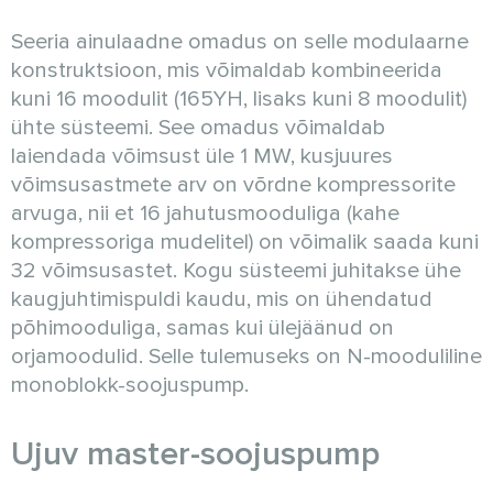
Seeria ainulaadne omadus on selle modulaarne
konstruktsioon, mis võimaldab kombineerida
kuni 16 moodulit (165YH, lisaks kuni 8 moodulit)
ühte süsteemi. See omadus võimaldab
laiendada võimsust üle 1 MW, kusjuures
võimsusastmete arv on võrdne kompressorite
arvuga, nii et 16 jahutusmooduliga (kahe
kompressoriga mudelitel) on võimalik saada kuni
32 võimsusastet. Kogu süsteemi juhitakse ühe
kaugjuhtimispuldi kaudu, mis on ühendatud
põhimooduliga, samas kui ülejäänud on
orjamoodulid. Selle tulemuseks on N-mooduliline
monoblokk-soojuspump.
Ujuv master-soojuspump