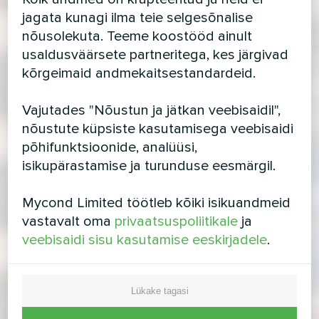
jagata kunagi ilma teie selgesõnalise
nõusolekuta. Teeme koostööd ainult
usaldusväärsete partneritega, kes järgivad
kõrgeimaid andmekaitsestandardeid.
Vajutades "Nõustun ja jätkan veebisaidil",
nõustute küpsiste kasutamisega veebisaidi
põhifunktsioonide, analüüsi,
isikupärastamise ja turunduse eesmärgil.
Mycond Limited töötleb kõiki isikuandmeid
vastavalt oma
privaatsuspoliitikale
ja
veebisaidi sisu kasutamise eeskirjadele
.
Lükake tagasi