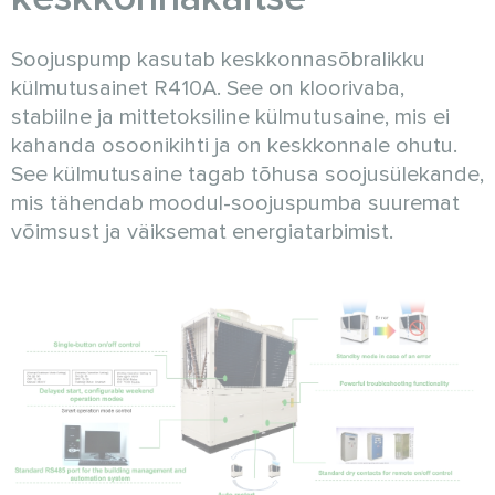
Soojuspump kasutab keskkonnasõbralikku
külmutusainet R410A. See on kloorivaba,
stabiilne ja mittetoksiline külmutusaine, mis ei
kahanda osoonikihti ja on keskkonnale ohutu.
See külmutusaine tagab tõhusa soojusülekande,
mis tähendab moodul-soojuspumba suuremat
võimsust ja väiksemat energiatarbimist.