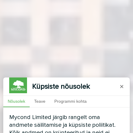
Küpsiste nõusolek
×
Nõusolek
Teave
Programmi kohta
Mycond Limited järgib rangelt oma
andmete säilitamise ja küpsiste poliitikat.
Kõik andmed on krüpteeritud ja neid ei