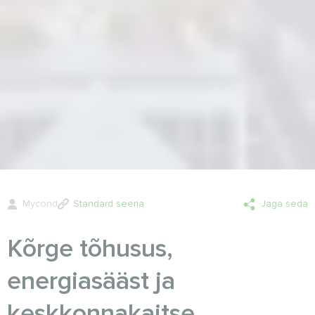
Mycond
Standard seeria
Jaga seda
Kõrge tõhusus,
energiasääst ja
keskkonnakaitse