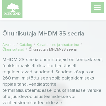
Õhuniisutaja MHDM-3S seeria
Avaleht
/
Catalog
/
Kuivatamine ja niisutamine
/
Õhuniisutajad
/
Õhuniisutaja MHDM-3S seeria
MHDM-3S-seeria õhuniisutajad on kompaktsed,
funktsionaalselt rikkalikud ja täpselt
reguleeritavad seadmed. Seadme kõrgus on
260 mm, mistõttu see sobib paigaldamiseks
ripplae taha, ventilaatorite
terminalisüsteemidesse, õhukanalitesse, värske
õhu juurdevoolusüsteemidesse või
ventilatsioonisüsteemidesse