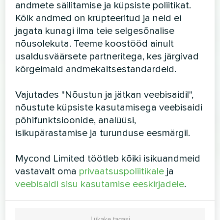
andmete säilitamise ja küpsiste poliitikat.
Kõik andmed on krüpteeritud ja neid ei
jagata kunagi ilma teie selgesõnalise
nõusolekuta. Teeme koostööd ainult
usaldusväärsete partneritega, kes järgivad
kõrgeimaid andmekaitsestandardeid.
Vajutades "Nõustun ja jätkan veebisaidil",
nõustute küpsiste kasutamisega veebisaidi
põhifunktsioonide, analüüsi,
isikupärastamise ja turunduse eesmärgil.
Mycond Limited töötleb kõiki isikuandmeid
vastavalt oma
privaatsuspoliitikale
ja
veebisaidi sisu kasutamise eeskirjadele
.
Lükake tagasi