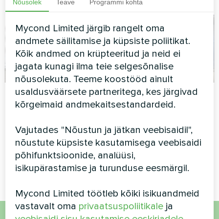
Nõusolek
Teave
Programmi kohta
Mycond Limited järgib rangelt oma
andmete säilitamise ja küpsiste poliitikat.
Kõik andmed on krüpteeritud ja neid ei
jagata kunagi ilma teie selgesõnalise
nõusolekuta. Teeme koostööd ainult
usaldusväärsete partneritega, kes järgivad
Eramu
Eramaja Mycond
kõrgeimaid andmekaitsestandardeid.
soojuspumbaga
Kunstiteose disain
MBasic
ventilaatoriga seadme Silent
Vajutades "Nõustun ja jätkan veebisaidil",
seeria
nõustute küpsiste kasutamisega veebisaidi
MBasic MHM-U09HL on
ühendatud puhverpaagiga
põhifunktsioonide, analüüsi,
MBT100
isikupärastamise ja turunduse eesmärgil.
Mycond Limited töötleb kõiki isikuandmeid
vastavalt oma
privaatsuspoliitikale
ja