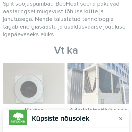
Split soojuspumbad BeeHeat seeria pakuvad
aastaringset mugavust tõhusa kütte ja
jahutusega. Nende täiustatud tehnoloogia
tagab energiasäästu ja usaldusväärse jõudluse
igapäevaseks eluks.
Vt ka
Korter
Administratiivhoone
Küpsiste nõusolek
×
Põrandaküttetermostaat
Modulaarsed soojuspumbad
Mycond ORB Heat
MCU-seeria