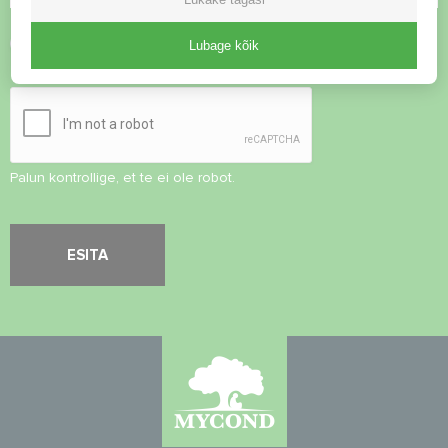
Nõustu
privaatsuspoliitikaga
Lubage kõik
Turvalisuse kontroll
*
Palun kontrollige, et te ei ole robot.