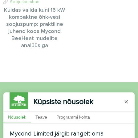
Soojuspumbad
Kuidas valida kuni 16 kW
kompaktne õhk-vesi
soojuspump: praktiline
juhend koos Mycond
BeeHeat mudelite
analüüsiga
Soovid osta või on
Küpsiste nõusolek
×
küsimusi?
Nõusolek
Teave
Programmi kohta
Võtke meiega ühendust ja me aitame teid
Mycond Limited järgib rangelt oma