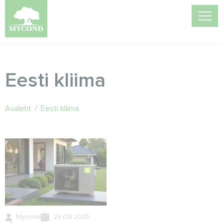
Eesti kliima
Avaleht
/
Eesti kliima
Mycond
28.09.2025