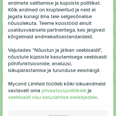
andmete säilitamise ja küpsiste poliitikat.
Nimi
Kõik andmed on krüpteeritud ja neid ei
jagata kunagi ilma teie selgesõnalise
nõusolekuta. Teeme koostööd ainult
usaldusväärsete partneritega, kes järgivad
Telefoninumber
kõrgeimaid andmekaitsestandardeid.
Vajutades "Nõustun ja jätkan veebisaidil",
E-post
nõustute küpsiste kasutamisega veebisaidi
põhifunktsioonide, analüüsi,
isikupärastamise ja turunduse eesmärgil.
Kommentaar
Mycond Limited töötleb kõiki isikuandmeid
vastavalt oma
privaatsuspoliitikale
ja
veebisaidi sisu kasutamise eeskirjadele
.
Lükake tagasi