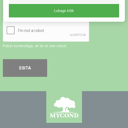
Nõustu
privaatsuspoliitikaga
Lubage kõik
Turvalisuse kontroll
*
Palun kontrollige, et te ei ole robot.