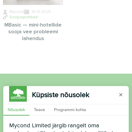
Mycond
16.10.2025
Soojuspumbad
MBasic — mini-hotellide
sooja vee probleemi
lahendus
Soovid osta või on
Küpsiste nõusolek
×
küsimusi?
Nõusolek
Teave
Programmi kohta
Võtke meiega ühendust ja me aitame teid
Mycond Limited järgib rangelt oma