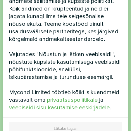
andmete säilitamise ja küpsiste poliitikat.
Nimi
Kõik andmed on krüpteeritud ja neid ei
jagata kunagi ilma teie selgesõnalise
nõusolekuta. Teeme koostööd ainult
usaldusväärsete partneritega, kes järgivad
Telefoninumber
kõrgeimaid andmekaitsestandardeid.
Vajutades "Nõustun ja jätkan veebisaidil",
E-post
nõustute küpsiste kasutamisega veebisaidi
põhifunktsioonide, analüüsi,
isikupärastamise ja turunduse eesmärgil.
Kommentaar
Mycond Limited töötleb kõiki isikuandmeid
vastavalt oma
privaatsuspoliitikale
ja
veebisaidi sisu kasutamise eeskirjadele
.
Lükake tagasi