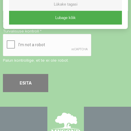
Lükake tagasi
Lubage kõik
Nõustu
privaatsuspoliitikaga
Turvalisuse kontroll
*
Palun kontrollige, et te ei ole robot.