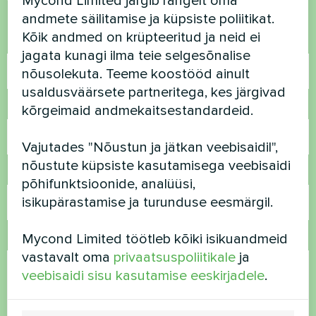
Mycond Limited järgib rangelt oma
Võtke meiega ühendust ja me aitame teid
andmete säilitamise ja küpsiste poliitikat.
Kõik andmed on krüpteeritud ja neid ei
Nimi
jagata kunagi ilma teie selgesõnalise
nõusolekuta. Teeme koostööd ainult
usaldusväärsete partneritega, kes järgivad
Telefoninumber
kõrgeimaid andmekaitsestandardeid.
Vajutades "Nõustun ja jätkan veebisaidil",
nõustute küpsiste kasutamisega veebisaidi
E-post
põhifunktsioonide, analüüsi,
isikupärastamise ja turunduse eesmärgil.
Mycond Limited töötleb kõiki isikuandmeid
Kommentaar
vastavalt oma
privaatsuspoliitikale
ja
veebisaidi sisu kasutamise eeskirjadele
.