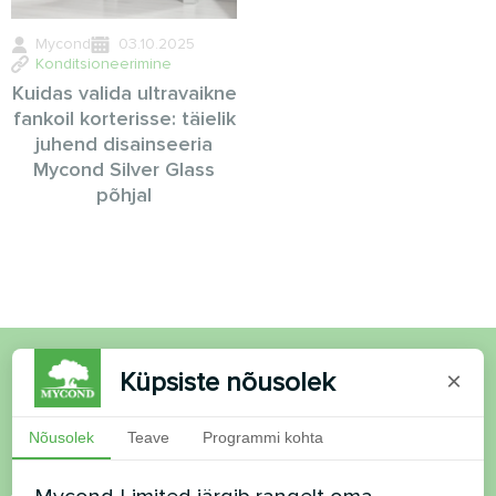
Mycond
03.10.2025
Konditsioneerimine
Kuidas valida ultravaikne
fankoil korterisse: täielik
juhend disainseeria
Mycond Silver Glass
põhjal
Küpsiste nõusolek
×
Soovid osta või on
küsimusi?
Nõusolek
Teave
Programmi kohta