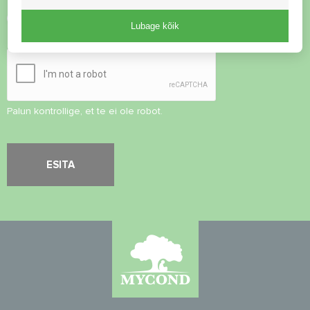
Nõustu
privaatsuspoliitikaga
Lubage kõik
Turvalisuse kontroll
*
Palun kontrollige, et te ei ole robot.