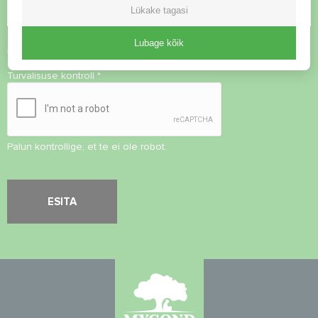
Lükake tagasi
Lubage kõik
Nõustu
privaatsuspoliitikaga
Turvalisuse kontroll
*
Palun kontrollige, et te ei ole robot.