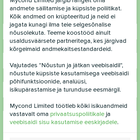
Mycond Limited järgib rangelt oma
Võtke meiega ühendust ja me aitame teid
andmete säilitamise ja küpsiste poliitikat.
Kõik andmed on krüpteeritud ja neid ei
Nimi
jagata kunagi ilma teie selgesõnalise
nõusolekuta. Teeme koostööd ainult
usaldusväärsete partneritega, kes järgivad
Telefoninumber
kõrgeimaid andmekaitsestandardeid.
Vajutades "Nõustun ja jätkan veebisaidil",
nõustute küpsiste kasutamisega veebisaidi
E-post
põhifunktsioonide, analüüsi,
isikupärastamise ja turunduse eesmärgil.
Mycond Limited töötleb kõiki isikuandmeid
Kommentaar
vastavalt oma
privaatsuspoliitikale
ja
veebisaidi sisu kasutamise eeskirjadele
.