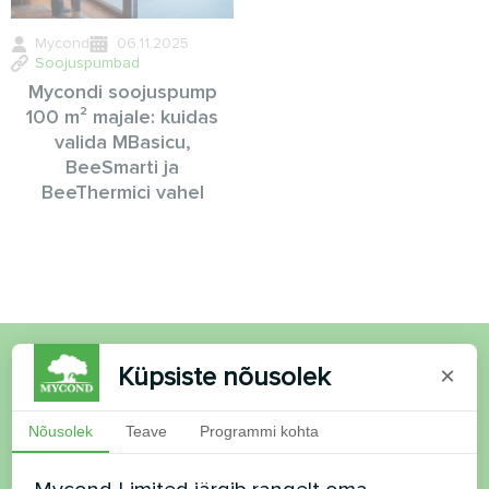
Mycond
06.11.2025
Soojuspumbad
Mycondi soojuspump
100 m² majale: kuidas
valida MBasicu,
BeeSmarti ja
BeeThermici vahel
Küpsiste nõusolek
×
Soovid osta või on
küsimusi?
Nõusolek
Teave
Programmi kohta