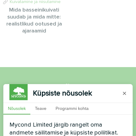
Kuivatamine ja niisutamine
Mida basseinikuivati
suudab ja mida mitte:
realistlikud ootused ja
ajaraamid
Soovid osta või on
Küpsiste nõusolek
×
küsimusi?
Nõusolek
Teave
Programmi kohta
Võtke meiega ühendust ja me aitame teid
Mycond Limited järgib rangelt oma
Nimi
andmete säilitamise ja küpsiste poliitikat.