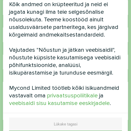
Kõik andmed on krüpteeritud ja neid ei
jagata kunagi ilma teie selgesõnalise
nõusolekuta. Teeme koostööd ainult
Telefoninumber
usaldusväärsete partneritega, kes järgivad
kõrgeimaid andmekaitsestandardeid.
Vajutades "Nõustun ja jätkan veebisaidil",
E-post
nõustute küpsiste kasutamisega veebisaidi
põhifunktsioonide, analüüsi,
isikupärastamise ja turunduse eesmärgil.
Kommentaar
Mycond Limited töötleb kõiki isikuandmeid
vastavalt oma
privaatsuspoliitikale
ja
veebisaidi sisu kasutamise eeskirjadele
.
Lükake tagasi
Nõustu
privaatsuspoliitikaga