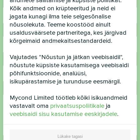
andmete säilitamise ja küpsiste poliitikat.
Nimi
Kõik andmed on krüpteeritud ja neid ei
jagata kunagi ilma teie selgesõnalise
nõusolekuta. Teeme koostööd ainult
Telefoninumber
usaldusväärsete partneritega, kes järgivad
kõrgeimaid andmekaitsestandardeid.
Vajutades "Nõustun ja jätkan veebisaidil",
E-post
nõustute küpsiste kasutamisega veebisaidi
põhifunktsioonide, analüüsi,
isikupärastamise ja turunduse eesmärgil.
Kommentaar
Mycond Limited töötleb kõiki isikuandmeid
vastavalt oma
privaatsuspoliitikale
ja
veebisaidi sisu kasutamise eeskirjadele
.
Lükake tagasi