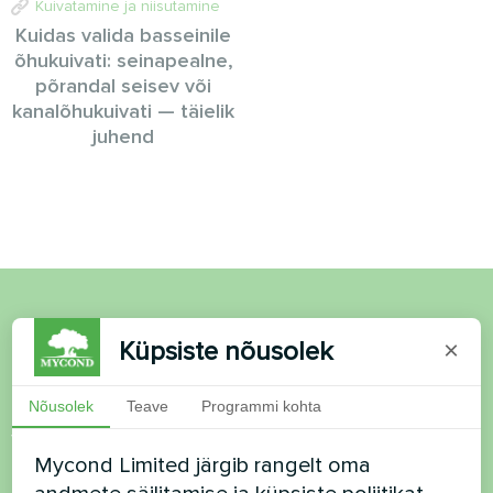
Kuivatamine ja niisutamine
Kuidas valida basseinile
õhukuivati: seinapealne,
põrandal seisev või
kanalõhukuivati — täielik
juhend
Soovid osta või on
Küpsiste nõusolek
×
küsimusi?
Nõusolek
Teave
Programmi kohta
Võtke meiega ühendust ja me aitame teid
Mycond Limited järgib rangelt oma