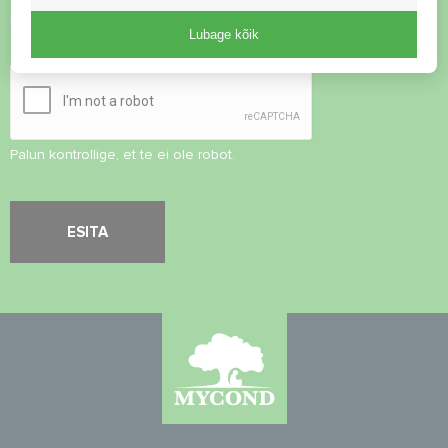
Nõustu
privaatsuspoliitikaga
Lubage kõik
Turvalisuse kontroll
*
Palun kontrollige, et te ei ole robot.