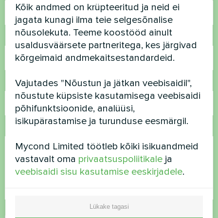
Kõik andmed on krüpteeritud ja neid ei
jagata kunagi ilma teie selgesõnalise
nõusolekuta. Teeme koostööd ainult
Telefoninumber
usaldusväärsete partneritega, kes järgivad
kõrgeimaid andmekaitsestandardeid.
Vajutades "Nõustun ja jätkan veebisaidil",
E-post
nõustute küpsiste kasutamisega veebisaidi
põhifunktsioonide, analüüsi,
isikupärastamise ja turunduse eesmärgil.
Kommentaar
Mycond Limited töötleb kõiki isikuandmeid
vastavalt oma
privaatsuspoliitikale
ja
veebisaidi sisu kasutamise eeskirjadele
.
Lükake tagasi
Nõustu
privaatsuspoliitikaga