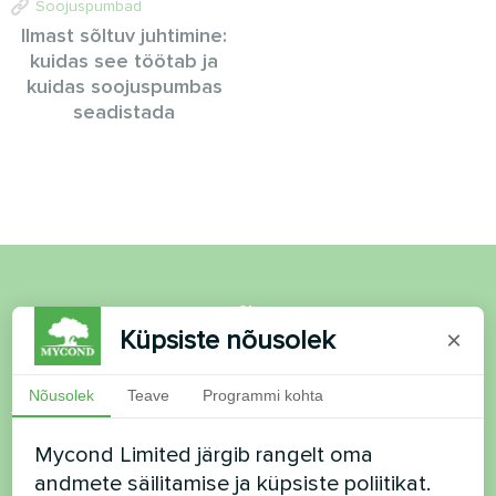
Soojuspumbad
Ilmast sõltuv juhtimine:
kuidas see töötab ja
kuidas soojuspumbas
seadistada
Soovid osta või on
Küpsiste nõusolek
×
küsimusi?
Nõusolek
Teave
Programmi kohta
Võtke meiega ühendust ja me aitame teid
Mycond Limited järgib rangelt oma
Nimi
andmete säilitamise ja küpsiste poliitikat.