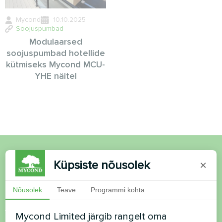
Mycond
10.10.2025
Soojuspumbad
Modulaarsed
soojuspumbad hotellide
kütmiseks Mycond MCU-
YHE näitel
Küpsiste nõusolek
×
Soovid osta või on
küsimusi?
Nõusolek
Teave
Programmi kohta
Võtke meiega ühendust ja me aitame teid
Mycond Limited järgib rangelt oma