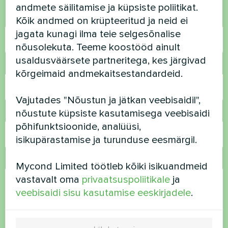
andmete säilitamise ja küpsiste poliitikat.
Nimi
Kõik andmed on krüpteeritud ja neid ei
jagata kunagi ilma teie selgesõnalise
nõusolekuta. Teeme koostööd ainult
usaldusväärsete partneritega, kes järgivad
Telefoninumber
kõrgeimaid andmekaitsestandardeid.
Vajutades "Nõustun ja jätkan veebisaidil",
nõustute küpsiste kasutamisega veebisaidi
E-post
põhifunktsioonide, analüüsi,
isikupärastamise ja turunduse eesmärgil.
Kommentaar
Mycond Limited töötleb kõiki isikuandmeid
vastavalt oma
privaatsuspoliitikale
ja
veebisaidi sisu kasutamise eeskirjadele
.