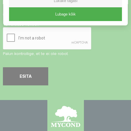
Lükake tagasi
Nõustu
privaatsuspoliitikaga
Lubage kõik
Turvalisuse kontroll
*
Palun kontrollige, et te ei ole robot.