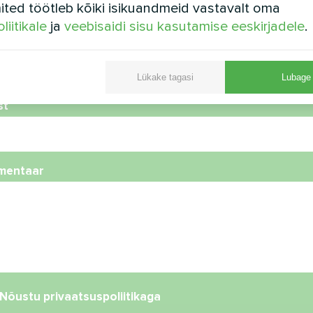
ted töötleb kõiki isikuandmeid vastavalt oma
liitikale
ja
veebisaidi sisu kasutamise eeskirjadele
.
foninumber
Lükake tagasi
Lubage 
st
mentaar
Nõustu
privaatsuspoliitikaga