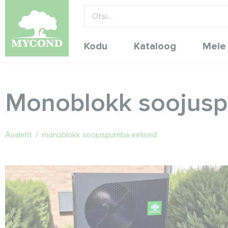
Kodu
Kataloog
Meie
Monoblokk soojusp
Avaleht
/
monoblokk soojuspumba eelised