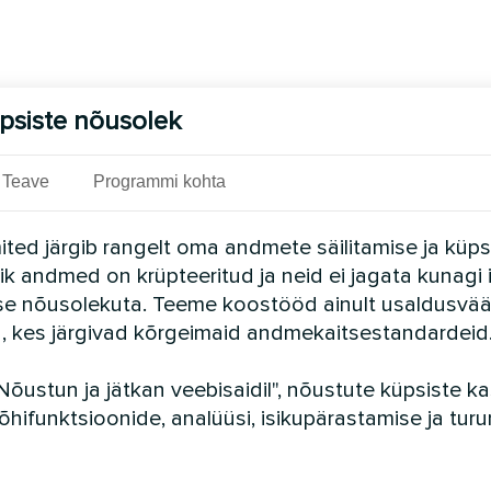
psiste nõusolek
Teave
Programmi kohta
ted järgib rangelt oma andmete säilitamise ja küps
Kõik andmed on krüpteeritud ja neid ei jagata kunagi 
se nõusolekuta. Teeme koostööd ainult usaldusvää
a, kes järgivad kõrgeimaid andmekaitsestandardeid
Nõustun ja jätkan veebisaidil", nõustute küpsiste 
õhifunktsioonide, analüüsi, isikupärastamise ja tur