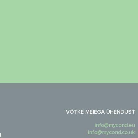
VÕTKE MEIEGA ÜHENDUST
info@mycond.eu
info@mycond.co.uk
d