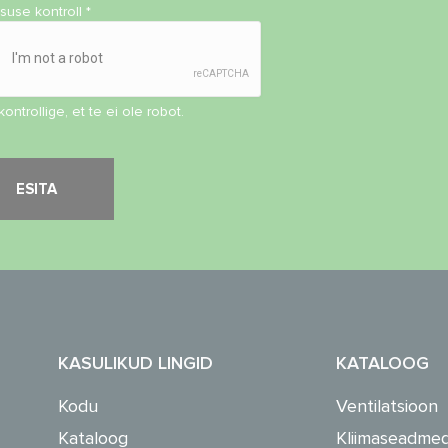
isuse kontroll
*
kontrollige, et te ei ole robot.
KASULIKUD LINGID
KATALOOG
Kodu
Ventilatsioon
Kataloog
Kliimaseadme