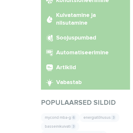
Konditsioneerimine
Kuivatamine ja
niisutamine
Soojuspumbad
Automatiseerimine
Artiklid
Vabastab
POPULAARSED SILDID
mycond mba-g
energiatõhusus
6
3
basseinikuivati
3