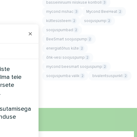
basseiniruumi niiskuse kontroll
3
mycond mshac
Mycond BeeHeat
3
2
küttesüsteem
soojuspump
2
2
soojuspumbad
2
×
BeeSmart soojuspump
2
energiatõhus küte
2
õhk-vesi soojuspump
2
mycond beesmart soojuspump
2
iste
soojuspumba valik
bivalentsuspunkt
ilma teie
2
2
rsete
.
kasutamisega
unduse