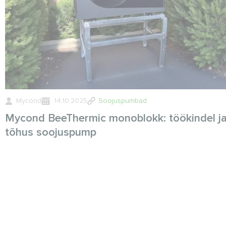
Mycond
14.10.2025
Soojuspumbad
Mycond BeeThermic monoblokk: töökindel j
tõhus soojuspump