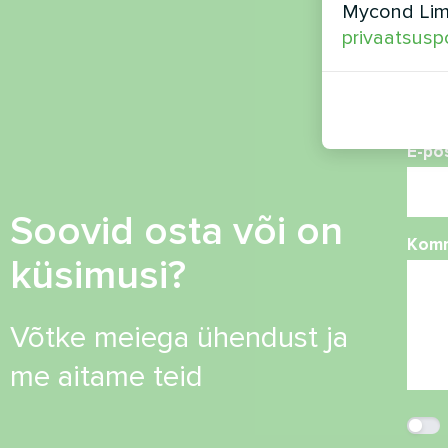
Mycond Limi
privaatsuspo
Tele
E-po
Soovid osta või on
Kom
küsimusi?
Võtke meiega ühendust ja
me aitame teid