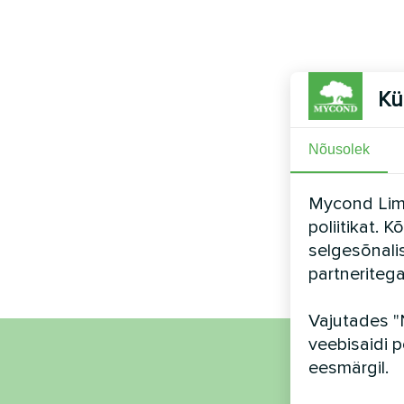
Kü
Nõusolek
Mycond Limi
poliitikat. 
selgesõnali
partneriteg
Vajutades "
veebisaidi p
eesmärgil.
Nimi