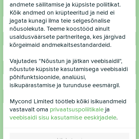
andmete säilitamise ja küpsiste poliitikat.
Nimi
Kõik andmed on krüpteeritud ja neid ei
jagata kunagi ilma teie selgesõnalise
nõusolekuta. Teeme koostööd ainult
usaldusväärsete partneritega, kes järgivad
Telefoninumber
kõrgeimaid andmekaitsestandardeid.
Vajutades "Nõustun ja jätkan veebisaidil",
nõustute küpsiste kasutamisega veebisaidi
E-post
põhifunktsioonide, analüüsi,
isikupärastamise ja turunduse eesmärgil.
Kommentaar
Mycond Limited töötleb kõiki isikuandmeid
vastavalt oma
privaatsuspoliitikale
ja
veebisaidi sisu kasutamise eeskirjadele
.