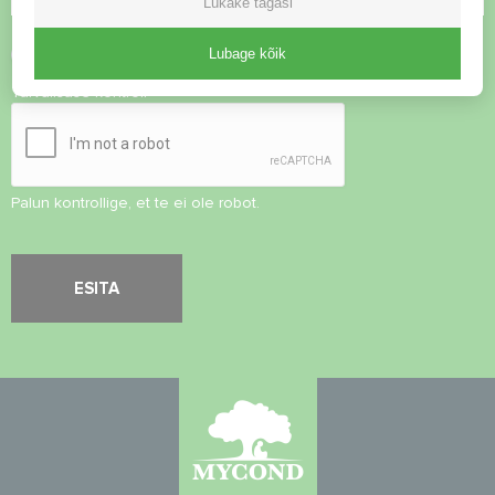
Lükake tagasi
Nõustu
privaatsuspoliitikaga
Lubage kõik
Turvalisuse kontroll
*
Palun kontrollige, et te ei ole robot.