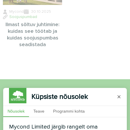
Mycond
30.10.2025
Soojuspumbad
Ilmast sõltuv juhtimine:
kuidas see töötab ja
kuidas soojuspumbas
seadistada
Küpsiste nõusolek
×
Soovid osta või on
küsimusi?
Nõusolek
Teave
Programmi kohta
Võtke meiega ühendust ja me aitame teid
Mycond Limited järgib rangelt oma