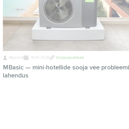
Mycond
16.10.2025
Soojuspumbad
MBasic — mini-hotellide sooja vee probleem
lahendus