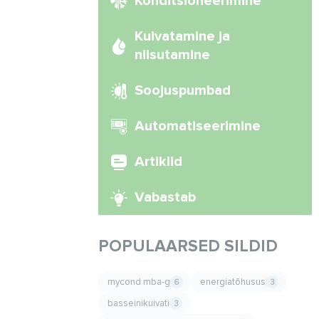
Konditsioneerimine
Kuivatamine ja
niisutamine
Soojuspumbad
Automatiseerimine
Artiklid
Vabastab
POPULAARSED SILDID
mycond mba-g
energiatõhusus
6
3
basseinikuivati
3