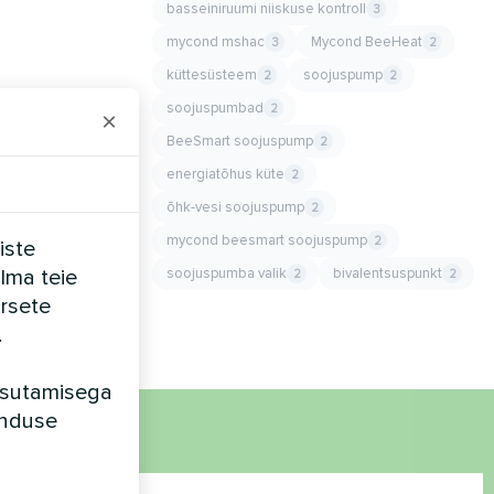
basseiniruumi niiskuse kontroll
3
mycond mshac
Mycond BeeHeat
3
2
küttesüsteem
soojuspump
2
2
soojuspumbad
2
×
BeeSmart soojuspump
2
energiatõhus küte
2
õhk-vesi soojuspump
2
mycond beesmart soojuspump
2
iste
soojuspumba valik
bivalentsuspunkt
ilma teie
2
2
rsete
.
kasutamisega
unduse