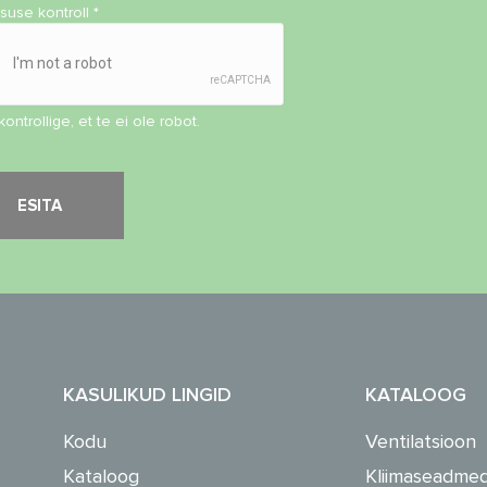
isuse kontroll
*
kontrollige, et te ei ole robot.
KASULIKUD LINGID
KATALOOG
Kodu
Ventilatsioon
Kataloog
Kliimaseadme