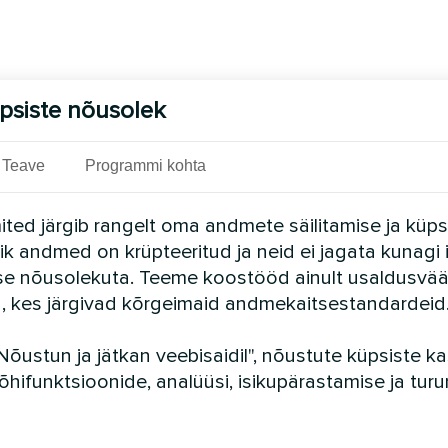
psiste nõusolek
Teave
Programmi kohta
ted järgib rangelt oma andmete säilitamise ja küps
Kõik andmed on krüpteeritud ja neid ei jagata kunagi 
se nõusolekuta. Teeme koostööd ainult usaldusvää
a, kes järgivad kõrgeimaid andmekaitsestandardeid
Nõustun ja jätkan veebisaidil", nõustute küpsiste 
õhifunktsioonide, analüüsi, isikupärastamise ja tur