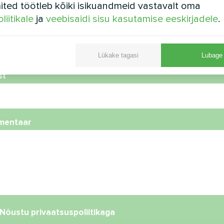
ted töötleb kõiki isikuandmeid vastavalt oma
liitikale
ja
veebisaidi sisu kasutamise eeskirjadele
.
foninumber
Lükake tagasi
Lubage 
st
mentaar
Nõustu
privaatsuspoliitikaga