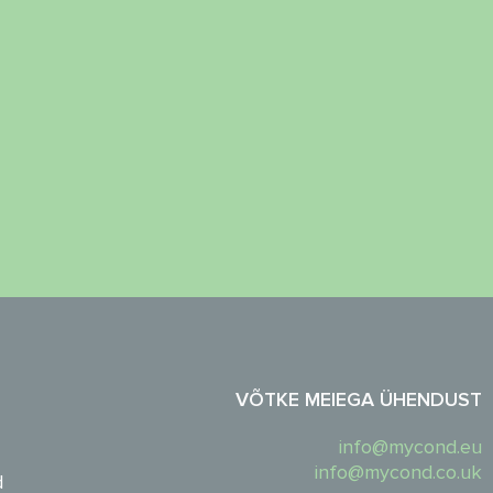
VÕTKE MEIEGA ÜHENDUST
info@mycond.eu
info@mycond.co.uk
d