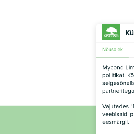
Kü
Nõusolek
Mycond Limi
poliitikat. 
selgesõnali
partneriteg
Vajutades "
veebisaidi p
eesmärgil.
Nimi