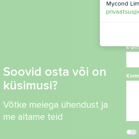
Mycond Limi
privaatsuspo
Tele
E-po
Soovid osta või on
Kom
küsimusi?
Võtke meiega ühendust ja
me aitame teid