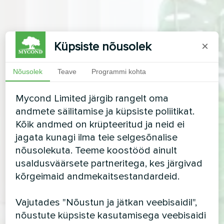
Küpsiste nõusolek
×
Nõusolek
Teave
Programmi kohta
Mycond Limited järgib rangelt oma
andmete säilitamise ja küpsiste poliitikat.
Kõik andmed on krüpteeritud ja neid ei
jagata kunagi ilma teie selgesõnalise
nõusolekuta. Teeme koostööd ainult
usaldusväärsete partneritega, kes järgivad
kõrgeimaid andmekaitsestandardeid.
Vajutades "Nõustun ja jätkan veebisaidil",
nõustute küpsiste kasutamisega veebisaidi