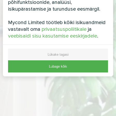
põhifunktsioonide, analüüsi,
isikupärastamise ja turunduse eesmärgil.
Mycond Limited töötleb kõiki isikuandmeid
vastavalt oma
privaatsuspoliitikale
ja
veebisaidi sisu kasutamise eeskirjadele
.
Lükake tagasi
Lubage kõik