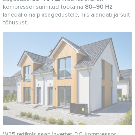
kompressor sunnitud töötama
80–90 Hz
lähedal oma piirsagedustele, mis alandab järsult
tõhusust.
W35 režiimis saab inverter-DC-kompressor