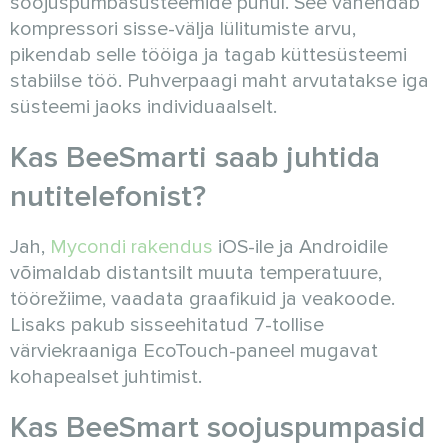
soojuspumbasüsteemide puhul. See vähendab
kompressori sisse-välja lülitumiste arvu,
pikendab selle tööiga ja tagab küttesüsteemi
stabiilse töö. Puhverpaagi maht arvutatakse iga
süsteemi jaoks individuaalselt.
Kas BeeSmarti saab juhtida
nutitelefonist?
Jah,
Mycondi rakendus
iOS-ile ja Androidile
võimaldab distantsilt muuta temperatuure,
töörežiime, vaadata graafikuid ja veakoode.
Lisaks pakub sisseehitatud 7-tollise
värviekraaniga EcoTouch-paneel mugavat
kohapealset juhtimist.
Kas BeeSmart soojuspumpasid