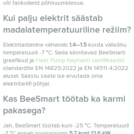
või fankoilerid põhiruumidesse.
Kui palju elektrit säästab
madalatemperatuuriline režiim?
Elektritarbimine väheneb
1.4–1.5
korda välisõhu
temperatuuril -7 °C. Seda kinnitavad BeeSmarti
graafikud ja
Heat Pump Keymarki sertifikaadid
standardite EN 14825:2022 ja EN 14511-4:2022
alusel. Säästu saate ise arvutada oma
elektritariifi põhjal.
Kas BeeSmart töötab ka karmi
pakasega?
Jah, BeeSmart töötab kuni -25 °C. Temperatuuril
-7 °C annab soojuspump
5.7 kuni 12.6 kW