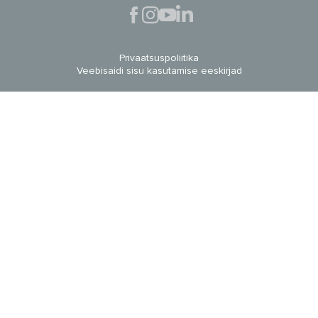
Privaatsuspoliitika
Veebisaidi sisu kasutamise eeskirjad