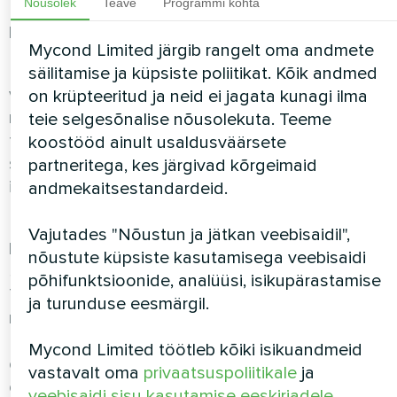
Nõusolek
Teave
Programmi kohta
Highly rootorinverterkompressoriga ja kasutab
külmaainet R32.
Mycond Limited järgib rangelt oma andmete
BeeThermic seeria
EVI-tehnoloogiaga (auru
säilitamise ja küpsiste poliitikat. Kõik andmed
vahepealne sissepritse) saavutab parimad
on krüpteeritud ja neid ei jagata kunagi ilma
näitajad ekstreemse pakase korral alla -15 °C
teie selgesõnalise nõusolekuta. Teeme
tänu Panasonic’u kompressorile. Töötab
koostööd ainult usaldusväärsete
stabiilselt kuni -25 °C, mis muudab selle
partneritega, kes järgivad kõrgeimaid
ideaalseks Eesti põhjapoolsetes piirkondades.
andmekaitsestandardeid.
MBasic seeria
– soodsam valik Zhuhai Landa
Vajutades "Nõustun ja jätkan veebisaidil",
kompressoriga. Maksimaalne söötetemperatuur
nõustute küpsiste kasutamisega veebisaidi
55 °C, töö kuni -25 °C, energiaklass A+++.
põhifunktsioonide, analüüsi, isikupärastamise
Taskukohane hind, säilitades
ja turunduse eesmärgil.
madalatemperatuurse režiimi eelised. Kõik
Mycondi seeriad näitavad märgatavat tõhususe
Mycond Limited töötleb kõiki isikuandmeid
erinevust W35 ja W55 režiimide vahel, seetõttu
vastavalt oma
privaatsuspoliitikale
ja
on õige söötetemperatuuri valik igas seerias
veebisaidi sisu kasutamise eeskirjadele
.