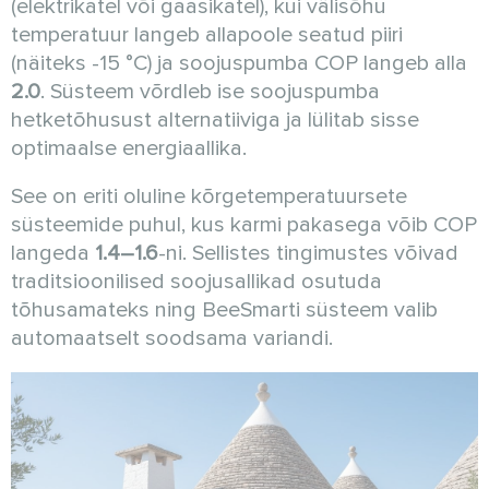
(elektrikatel või gaasikatel), kui välisõhu
temperatuur langeb allapoole seatud piiri
(näiteks -15 °C) ja soojuspumba COP langeb alla
2.0
. Süsteem võrdleb ise soojuspumba
hetketõhusust alternatiiviga ja lülitab sisse
optimaalse energiaallika.
See on eriti oluline kõrgetemperatuursete
süsteemide puhul, kus karmi pakasega võib COP
langeda
1.4–1.6
-ni. Sellistes tingimustes võivad
traditsioonilised soojusallikad osutuda
tõhusamateks ning BeeSmarti süsteem valib
automaatselt soodsama variandi.