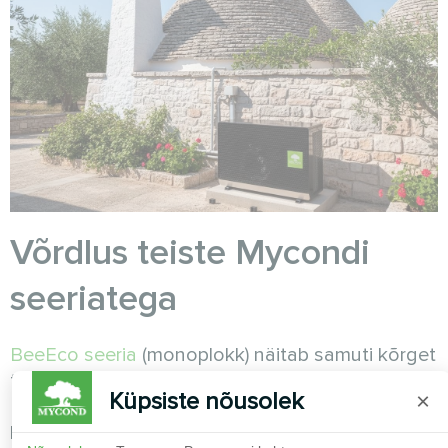
Võrdlus teiste Mycondi
seeriatega
BeeEco seeria
(monoplokk) näitab samuti kõrget
tõhusust madalatemperatuurilises režiimis.
Küpsiste nõusolek
×
Maksimaalne söötetemperatuur kuni +75 °C, töö
kuni -25 °C, energiaklass A+++. Varustatud