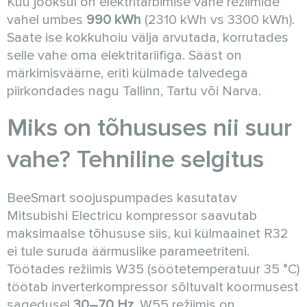
Kuu jooksul on elektritarbimise vahe režiimide
vahel umbes
990 kWh
(2310 kWh vs 3300 kWh).
Saate ise kokkuhoiu välja arvutada, korrutades
selle vahe oma elektritariifiga. Sääst on
märkimisväärne, eriti külmade talvedega
piirkondades nagu Tallinn, Tartu või Narva.
Miks on tõhususes nii suur
vahe? Tehniline selgitus
BeeSmart soojuspumpades kasutatav
Mitsubishi Electricu kompressor saavutab
maksimaalse tõhususe siis, kui külmaainet R32
ei tule suruda äärmuslike parameetriteni.
Töötades režiimis W35 (söötetemperatuur 35 °C)
töötab inverterkompressor sõltuvalt koormusest
sagedusel
30–70 Hz
. W55 režiimis on