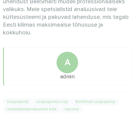
ühendust BeeSmarti mudeli professionaalseks
valikuks. Meie spetsialistid analüüsivad teie
küttesüsteemi ja pakuvad lahenduse, mis tagab
Eesti kliimas maksimaalse tõhususe ja
kokkuhoiu.
A
admin
soojuspump
soojuspumba cop
BeeSmart soojuspump
madalatemperatuuriline küte
mycond