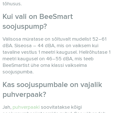
tõhusus.
Kui vali on BeeSmart
soojuspump?
Välisosa müratase on sõltuvalt mudelist 52–61
dBA. Siseosa – 44 dBA, mis on vaiksem kui
tavaline vestlus 1 meetri kaugusel. Helirõhutase 1
meetri kaugusel on 46–55 dBA, mis teeb
BeeSmartist ühe oma klassi vaikseima
soojuspumba.
Kas soojuspumbale on vajalik
puhverpaak?
Jah,
puhverpaaki
soovitatakse kõigi