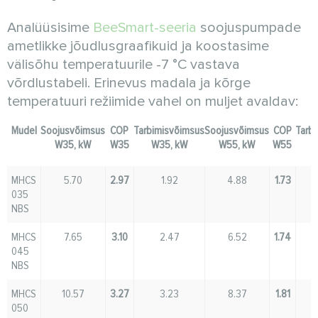
Analüüsisime
BeeSmart-seeria
soojuspumpade
ametlikke jõudlusgraafikuid ja koostasime
välisõhu temperatuurile -7 °C vastava
võrdlustabeli. Erinevus madala ja kõrge
temperatuuri režiimide vahel on muljet avaldav:
Mudel
Soojusvõimsus
COP
Tarbimisvõimsus
Soojusvõimsus
COP
Tarb
W35, kW
W35
W35, kW
W55, kW
W55
W
MHCS
5.70
2.97
1.92
4.88
1.73
035
NBS
MHCS
7.65
3.10
2.47
6.52
1.74
045
NBS
MHCS
10.57
3.27
3.23
8.37
1.81
050