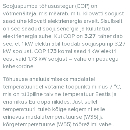
Soojuspumba tõhusustegur (COP) on
võtmenäitaja, mis määrab, mitu kilovatti soojust
saad ühe kilovati elektrienergia arvelt. Sisuliselt
on see saadud soojusenergia ja kulutatud
elektrienergia suhe. Kui COP on
3.27
, tähendab
see, et 1 kW elektri abil toodab soojuspump 3.27
kW soojust. COP
1.73
korral saad 1 kW elektri
eest vaid 1.73 kW soojust – vahe on peaaegu
kahekordne!
Tõhususe analüüsimiseks madalatel
temperatuuridel võtame tööpunkti miinus 7 °C,
mis on tüüpiline talvine temperatuur Eestis ja
enamikus Euroopa riikides. Just sellel
temperatuuril tuleb kõige selgemini esile
erinevus madalatemperatuurse (W35) ja
kõrgetemperatuurse (W55) töörežiimi vahel.