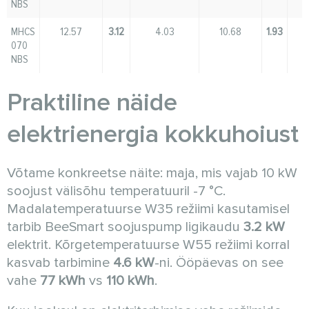
NBS
MHCS
12.57
3.12
4.03
10.68
1.93
070
NBS
Praktiline näide
elektrienergia kokkuhoiust
Võtame konkreetse näite: maja, mis vajab 10 kW
soojust välisõhu temperatuuril -7 °C.
Madalatemperatuurse W35 režiimi kasutamisel
tarbib BeeSmart soojuspump ligikaudu
3.2 kW
elektrit. Kõrgetemperatuurse W55 režiimi korral
kasvab tarbimine
4.6 kW
-ni. Ööpäevas on see
vahe
77 kWh
vs
110 kWh
.