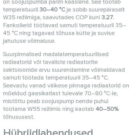
on soojuspumba parim kaaslane. See töötab
temperatuuril
30–40 °C
ja sobib suurepäraselt
W35 režiimiga, saavutades COP kuni
3.27
.
Fankoilerid töötavad samuti temperatuuril 35–
45 °C ning tagavad tõhusa kütte ja suvise
jahutuse võimaluse.
Suurpinnalised madalatemperatuurilised
radiaatorid või tavaliste radiaatorite
sektsioonide arvu suurendamine võimaldavad
samuti töötada temperatuuril 35–45 °C.
Seevastu vanad väikese pinnaga radiaatorid on
mõeldud gaasikatlast tulevale 70–80 °C-le,
mistõttu peab soojuspump nende puhul
töötama W55 režiimis ning kaotab
40–50%
tõhususest.
Hübriidlahendused