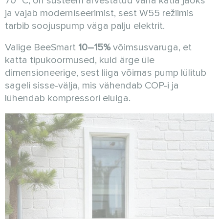
70 °C, on süsteem arvestatud vana katla jaoks
ja vajab moderniseerimist, sest W55 režiimis
tarbib soojuspump väga palju elektrit.
Valige BeeSmart
10–15%
võimsusvaruga, et
katta tipukoormused, kuid ärge üle
dimensioneerige, sest liiga võimas pump lülitub
sageli sisse-välja, mis vähendab COP-i ja
lühendab kompressori eluiga.