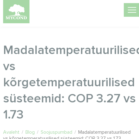
Madalatemperatuurilise
vs
kõrgetemperatuurilised
süsteemid: COP 3.27 vs
1.73
Avaleht
/
Blog
/
Soojuspumbad
/
Madalatemperatuurilised
vs kõrgetemperatuurilised süsteemid: COP 3.27 vs 1.73