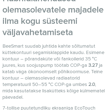
olemasolevatele majadele
ilma kogu süsteemi
väljavahetamiseta
BeeSmart suudab juhtida kahte sõltumatut
küttekontuuri segamisklappide kaudu. Esimene
kontuur – põrandaküte või fankoilerid 35 °C
juures, kus soojuspump töötab COP-ga
3.27
ja
katab väga ökonoomselt põhikoormuse. Teine
kontuur – olemasolevad radiaatorid
temperatuuril 50–55 °C COP-ga umbes
2.0
,
mida kasutatakse lisakütteks kõige külmematel
päevadel.
7-tollise puutetundliku ekraaniga EcoTouch