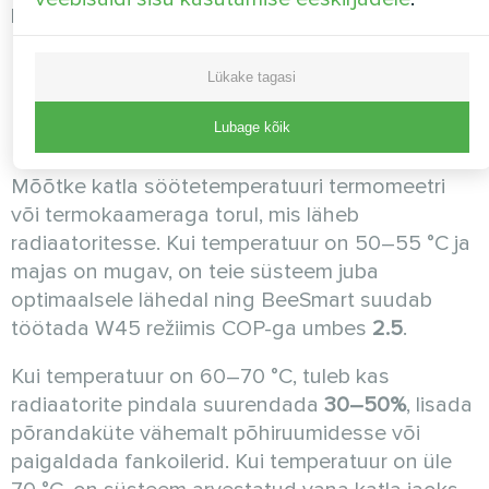
kriitilise tähtsusega.
Kuidas kontrollida oma
Lükake tagasi
küttesüsteemi 5 minutiga?
Lubage kõik
Mõõtke katla söötetemperatuuri termomeetri
või termokaameraga torul, mis läheb
radiaatoritesse. Kui temperatuur on 50–55 °C ja
majas on mugav, on teie süsteem juba
optimaalsele lähedal ning BeeSmart suudab
töötada W45 režiimis COP-ga umbes
2.5
.
Kui temperatuur on 60–70 °C, tuleb kas
radiaatorite pindala suurendada
30–50%
, lisada
põrandaküte vähemalt põhiruumidesse või
paigaldada fankoilerid. Kui temperatuur on üle