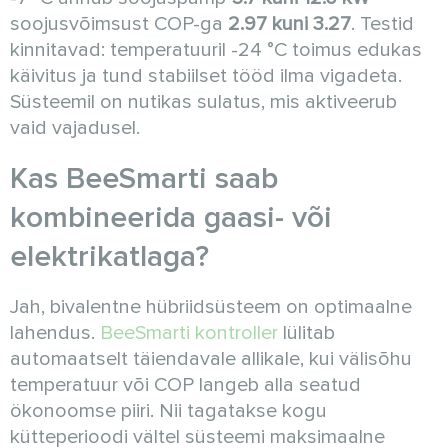
soojusvõimsust COP-ga
2.97 kuni 3.27
. Testid
kinnitavad: temperatuuril -24 °C toimus edukas
käivitus ja tund stabiilset tööd ilma vigadeta.
Süsteemil on nutikas sulatus, mis aktiveerub
vaid vajadusel.
Kas BeeSmarti saab
kombineerida gaasi- või
elektrikatlaga?
Jah, bivalentne hübriidsüsteem on optimaalne
lahendus.
BeeSmarti kontroller
lülitab
automaatselt täiendavale allikale, kui välisõhu
temperatuur või COP langeb alla seatud
ökonoomse piiri. Nii tagatakse kogu
kütteperioodi vältel süsteemi maksimaalne