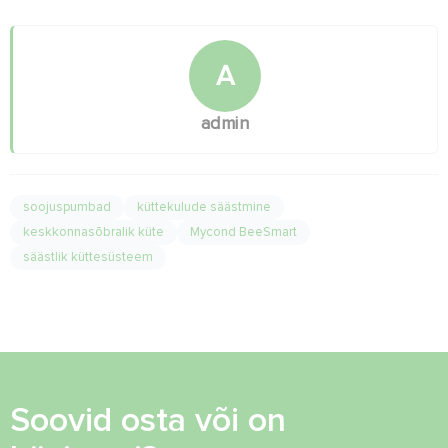
A
admin
soojuspumbad
küttekulude säästmine
keskkonnasõbralik küte
Mycond BeeSmart
säästlik küttesüsteem
Soovid osta või on