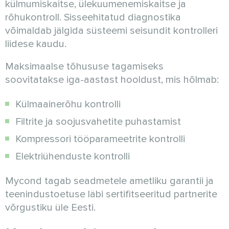
külmumiskaitse, ülekuumenemiskaitse ja
rõhukontroll. Sisseehitatud diagnostika
võimaldab jälgida süsteemi seisundit kontrolleri
liidese kaudu.
Maksimaalse tõhususe tagamiseks
soovitatakse iga-aastast hooldust, mis hõlmab:
Külmaainerõhu kontrolli
Filtrite ja soojusvahetite puhastamist
Kompressori tööparameetrite kontrolli
Elektriühenduste kontrolli
Mycond tagab seadmetele ametliku garantii ja
teenindustoetuse läbi sertifitseeritud partnerite
võrgustiku üle Eesti.