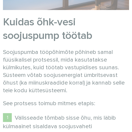
Kuidas õhk-vesi
soojuspump töötab
Soojuspumba tööpõhimõte põhineb samal
füüsikalisel protsessil, mida kasutatakse
külmikutes, kuid töötab vastupidises suunas.
Süsteem võtab soojusenergiat ümbritsevast
õhust (ka miinuskraadide korral) ja kannab selle
teie kodu küttesüsteemi.
See protsess toimub mitmes etapis:
Välisseade tõmbab sisse õhu, mis läbib
külmaainet sisaldava soojusvaheti