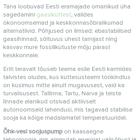
Täna loobuvad Eesti eramajade omanikud üha
sagedamini
gaasiküttest
, valides
ökonoomsemad ja keskkonnasõbralikumad
alternatiivid. Põhjused on ilmsed: ebastabiilsed
gaasihinnad, sõltuvus ühest tarnijast ning
kasvav mure fossiilkütuste mõju pärast
keskkonnale.
Eriti teravalt tõuseb teema esile Eesti karmides
talvistes oludes, kus küttesüsteemi töökindlus
on küsimus mitte ainult mugavusest, vaid ka
turvalisusest. Tallinna, Tartu, Narva ja teiste
linnade elanikud otsivad aktiivselt
autonoomseid lahendusi, mis tagavad stabiilse
sooja ka kõige madalamatel temperatuuridel.
Õhk-vesi soojuspump
on kaasaegne
tehnoloogia, mis ammutab energiat välisõhust ja