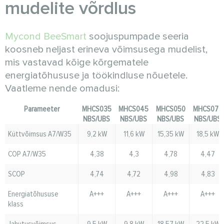
mudelite võrdlus
Mycond BeeSmart
soojuspumpade seeria
koosneb neljast erineva võimsusega mudelist,
mis vastavad kõige kõrgematele
energiatõhususe ja töökindluse nõuetele.
Vaatleme nende omadusi:
Parameeter
MHCS035
MHCS045
MHCS050
MHCS070
NBS/UBS
NBS/UBS
NBS/UBS
NBS/UBS
Küttvõimsus A7/W35
9,2 kW
11,6 kW
15,35 kW
18,5 kW
COP A7/W35
4,38
4,3
4,78
4,47
SCOP
4,74
4,72
4,98
4,83
Energiatõhususe
A+++
A+++
A+++
A+++
klass