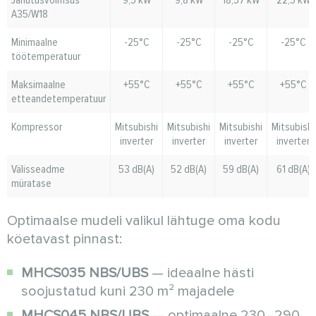
Jahutusvõimsus
9,5 kW
9,8 kW
18,57 kW
22,5 kW
A35/W18
Minimaalne
-25°C
-25°C
-25°C
-25°C
töötemperatuur
Maksimaalne
+55°C
+55°C
+55°C
+55°C
etteandetemperatuur
Kompressor
Mitsubishi
Mitsubishi
Mitsubishi
Mitsubishi
inverter
inverter
inverter
inverter
Välisseadme
53 dB(A)
52 dB(A)
59 dB(A)
61 dB(A)
müratase
Optimaalse mudeli valikul lähtuge oma kodu
köetavast pinnast:
MHCS035 NBS/UBS
— ideaalne hästi
soojustatud kuni 230 m² majadele
MHCS045 NBS/UBS
— optimaalne 230–290