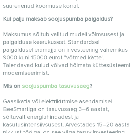
suurenenud koormuse korral.
Kui palju maksab soojuspumba paigaldus?
Maksumus sõltub valitud mudeli võimsusest ja
paigalduse keerukusest. Standardsel
paigaldusel eramajja on investeering vahemikus
9000 kuni 15000 eurot "võtmed kätte".
Täiendavad kulud võivad hõlmata küttesüsteemi
moderniseerimist.
Mis on
soojuspumba tasuvusaeg
?
Gaasikatla või elektrikütmise asendamisel
BeeSmartiga on tasuvusaeg 3–6 aastat,
sõltuvalt energiahindadest ja
kasutusintensiivsusest. Arvestades 15–20 aasta
pikkust tööiga, on see väga tasuv investeering.