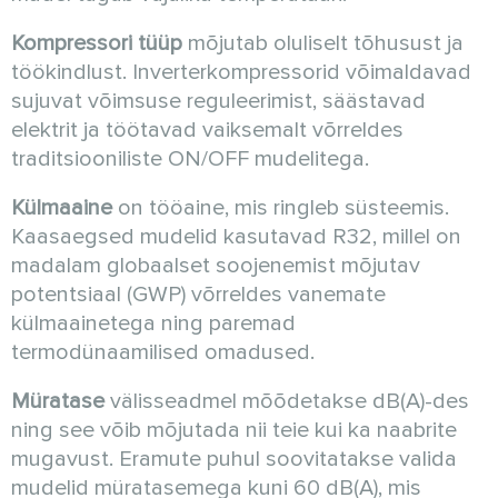
Kompressori tüüp
mõjutab oluliselt tõhusust ja
töökindlust. Inverterkompressorid võimaldavad
sujuvat võimsuse reguleerimist, säästavad
elektrit ja töötavad vaiksemalt võrreldes
traditsiooniliste ON/OFF mudelitega.
Külmaaine
on tööaine, mis ringleb süsteemis.
Kaasaegsed mudelid kasutavad R32, millel on
madalam globaalset soojenemist mõjutav
potentsiaal (GWP) võrreldes vanemate
külmaainetega ning paremad
termodünaamilised omadused.
Müratase
välisseadmel mõõdetakse dB(A)-des
ning see võib mõjutada nii teie kui ka naabrite
mugavust. Eramute puhul soovitatakse valida
mudelid müratasemega kuni 60 dB(A), mis