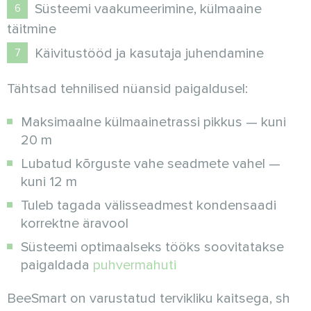
Süsteemi vaakumeerimine, külmaaine
täitmine
Käivitustööd ja kasutaja juhendamine
Tähtsad tehnilised nüansid paigaldusel:
Maksimaalne külmaainetrassi pikkus — kuni
20 m
Lubatud kõrguste vahe seadmete vahel —
kuni 12 m
Tuleb tagada välisseadmest kondensaadi
korrektne äravool
Süsteemi optimaalseks tööks soovitatakse
paigaldada
puhvermahuti
BeeSmart on varustatud tervikliku kaitsega, sh