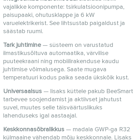
vajalikke komponente: tsirkulatsioonipumpa,
paisupaaki, ohutusklappe ja 6 kW
varuelektrikerist. See lihtsustab paigaldust ja
säästab ruumi.
Tark juhtimine
— süsteem on varustatud
ilmastikusõltuva automaatika, värvilise
puuteekraani ning mobiilirakenduse kaudu
juhtimise võimalusega. Saate mugava
temperatuuri kodus paika seada ükskõik kust.
Universaalsus
— lisaks küttele pakub BeeSmart
tarbevee soojendamist ja aktiivset jahutust
suvel, muutes selle täisväärtuslikuks
lahenduseks igal aastaajal.
Keskkonnasõbralikkus
— madala GWP-ga R32
külmaaine vähendab mõju keskkonnale. Lisaks