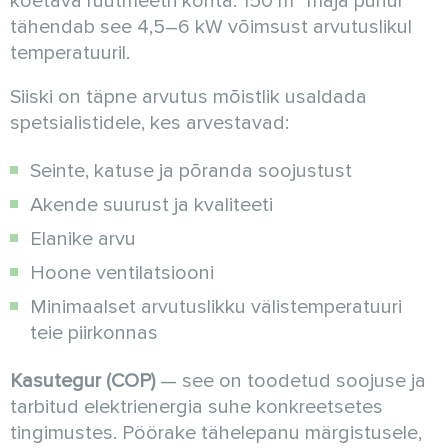
köetava ruutmeetri kohta. 150 m² maja puhul
tähendab see 4,5–6 kW võimsust arvutuslikul
temperatuuril.
Siiski on täpne arvutus mõistlik usaldada
spetsialistidele, kes arvestavad:
Seinte, katuse ja põranda soojustust
Akende suurust ja kvaliteeti
Elanike arvu
Hoone ventilatsiooni
Minimaalset arvutuslikku välistemperatuuri
teie piirkonnas
Kasutegur (COP)
— see on toodetud soojuse ja
tarbitud elektrienergia suhe konkreetsetes
tingimustes. Pöörake tähelepanu märgistusele,