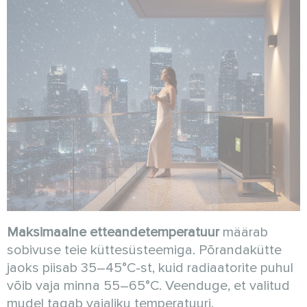
Maksimaalne etteandetemperatuur
määrab
sobivuse teie küttesüsteemiga. Põrandakütte
jaoks piisab 35–45°C-st, kuid radiaatorite puhul
võib vaja minna 55–65°C. Veenduge, et valitud
mudel tagab vajaliku temperatuuri.