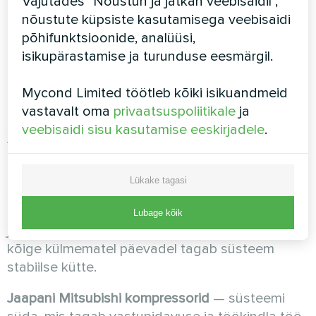
Vajutades "Nõustun ja jätkan veebisaidil",
Mycond BeeSmart soojuspumpade seeria pakub
nõustute küpsiste kasutamisega veebisaidi
rida objektiivseid eeliseid, mis teevad sellest
põhifunktsioonide, analüüsi,
optimaalse valiku Eesti eramutele:
isikupärastamise ja turunduse eesmärgil.
Erakordne energiatõhusus
— SCOP kuni 4,98
tagab kuni 75% kokkuhoiu võrreldes elektrilise
Mycond Limited töötleb kõiki isikuandmeid
küttega. See tähendab, et sama
vastavalt oma
privaatsuspoliitikale
ja
soojusvõimsuse juures kulutate 4–5 korda
veebisaidi sisu kasutamise eeskirjadele
.
vähem elektrit.
Töökindlus ka kõige karmimatel talvedel
— kõik
Lükake tagasi
seeria mudelid töötavad garanteeritult kuni
-25°C, mis vastab täielikult Tallinna, Tartu, Narva
Lubage kõik
ja teiste Eesti linnade kliimatingimustele. Isegi
kõige külmematel päevadel tagab süsteem
stabiilse kütte.
Jaapani Mitsubishi kompressorid
— süsteemi