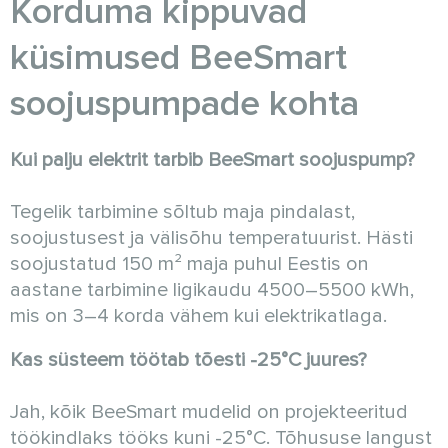
Korduma kippuvad
küsimused BeeSmart
soojuspumpade kohta
Kui palju elektrit tarbib BeeSmart soojuspump?
Tegelik tarbimine sõltub maja pindalast,
soojustusest ja välisõhu temperatuurist. Hästi
soojustatud 150 m² maja puhul Eestis on
aastane tarbimine ligikaudu 4500–5500 kWh,
mis on 3–4 korda vähem kui elektrikatlaga.
Kas süsteem töötab tõesti -25°C juures?
Jah, kõik BeeSmart mudelid on projekteeritud
töökindlaks tööks kuni -25°C. Tõhususe langust