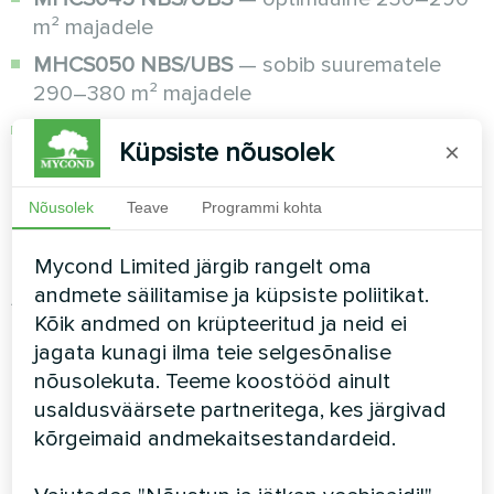
m² majadele
MHCS050 NBS/UBS
— sobib suurematele
290–380 m² majadele
MHCS070 NBS/UBS
— mõeldud 380–460 m²
Küpsiste nõusolek
×
suurtele majadele
Nõusolek
Teave
Programmi kohta
Kõik BeeSmart seeria mudelid on varustatud
kõrge efektiivsusega Mitsubishi
Mycond Limited järgib rangelt oma
inverterkompressoritega ja omavad kõrgeimat
andmete säilitamise ja küpsiste poliitikat.
A+++ energiaklassi, mis tagab minimaalsed
Kõik andmed on krüpteeritud ja neid ei
küttekulud.
jagata kunagi ilma teie selgesõnalise
Miks valida Mycond
nõusolekuta. Teeme koostööd ainult
usaldusväärsete partneritega, kes järgivad
BeeSmart soojuspump
kõrgeimaid andmekaitsestandardeid.