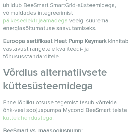
ühildub BeeSmart SmartGrid-süsteemidega,
võimaldades integreerimist
päikeseelektrijaamadega
veelgi suurema
energiasõltumatuse saavutamiseks.
Euroopa sertifikaat Heat Pump Keymark
kinnitab
vastavust rangetele kvaliteedi- ja
tõhususstandarditele.
Võrdlus alternatiivsete
küttesüsteemidega
Enne lõpliku otsuse tegemist tasub võrrelda
õhk-vesi soojuspumpa Mycond BeeSmart teiste
küttelahendustega
:
BeeSmart vs. maasoojuspump: