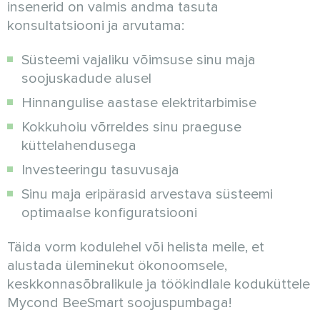
insenerid on valmis andma tasuta
konsultatsiooni ja arvutama:
Süsteemi vajaliku võimsuse sinu maja
soojuskadude alusel
Hinnangulise aastase elektritarbimise
Kokkuhoiu võrreldes sinu praeguse
küttelahendusega
Investeeringu tasuvusaja
Sinu maja eripärasid arvestava süsteemi
optimaalse konfiguratsiooni
Täida vorm kodulehel või helista meile, et
alustada üleminekut ökonoomsele,
keskkonnasõbralikule ja töökindlale koduküttele
Mycond BeeSmart soojuspumbaga!