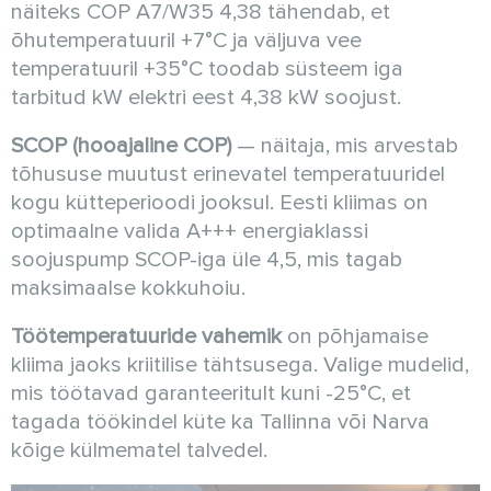
näiteks COP A7/W35 4,38 tähendab, et
õhutemperatuuril +7°C ja väljuva vee
temperatuuril +35°C toodab süsteem iga
tarbitud kW elektri eest 4,38 kW soojust.
SCOP (hooajaline COP)
— näitaja, mis arvestab
tõhususe muutust erinevatel temperatuuridel
kogu kütteperioodi jooksul. Eesti kliimas on
optimaalne valida A+++ energiaklassi
soojuspump SCOP-iga üle 4,5, mis tagab
maksimaalse kokkuhoiu.
Töötemperatuuride vahemik
on põhjamaise
kliima jaoks kriitilise tähtsusega. Valige mudelid,
mis töötavad garanteeritult kuni -25°C, et
tagada töökindel küte ka Tallinna või Narva
kõige külmematel talvedel.