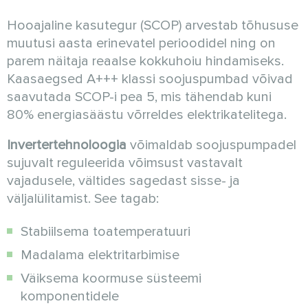
Hooajaline kasutegur (SCOP) arvestab tõhususe
muutusi aasta erinevatel perioodidel ning on
parem näitaja reaalse kokkuhoiu hindamiseks.
Kaasaegsed A+++ klassi soojuspumbad võivad
saavutada SCOP-i pea 5, mis tähendab kuni
80% energiasäästu võrreldes elektrikatelitega.
Invertertehnoloogia
võimaldab soojuspumpadel
sujuvalt reguleerida võimsust vastavalt
vajadusele, vältides sagedast sisse- ja
väljalülitamist. See tagab:
Stabiilsema toatemperatuuri
Madalama elektritarbimise
Väiksema koormuse süsteemi
komponentidele