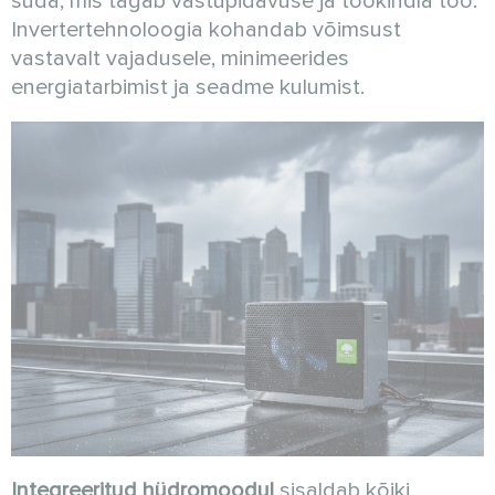
süda, mis tagab vastupidavuse ja töökindla töö.
Invertertehnoloogia kohandab võimsust
vastavalt vajadusele, minimeerides
energiatarbimist ja seadme kulumist.
Integreeritud hüdromoodul
sisaldab kõiki