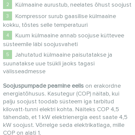
Külmaaine aurustub, neelates õhust soojust
Kompressor surub gaasilise külmaaine
kokku, tõstes selle temperatuuri
Kuum külmaaine annab soojuse küttevee
süsteemile läbi soojusvaheti
Jahutatud külmaaine paisutatakse ja
suunatakse uue tsükli jaoks tagasi
välisseadmesse
Soojuspumpade peamine eelis
on erakordne
energiatõhusus. Kasutegur (COP) näitab, kui
palju soojust toodab süsteem iga tarbitud
kilovatt-tunni elektri kohta. Näiteks COP 4,5
tähendab, et 1 kW elektrienergia eest saate 4,5
kW soojust. Võrrelge seda elektrikatlaga, mille
COP on alati 1.