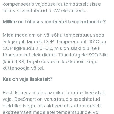
kompenseerib vajadusel automaatselt sisse
lülituv sisseehitatud 6 kW elektrikeris.
Milline on tõhusus madalatel temperatuuridel?
Mida madalam on välisõhu temperatuur, seda
järk-järgult langeb COP. Temperatuuril -15°C on
COP ligikaudu 2,5–3,0, mis on siiski oluliselt
tõhusam kui elektrikatel. Tänu kõrgele SCOP-ile
(kuni 4,98) tagab süsteem kokkuhoiu kogu
küttehooaja vältel.
Kas on vaja lisakatelt?
Eesti kliimas ei ole enamikul juhtudel lisakatelt
vaja. BeeSmart on varustatud sisseehitatud
elektrikerisega, mis aktiveerub automaatselt
ekstreemselt madalatel temperatuuridel või