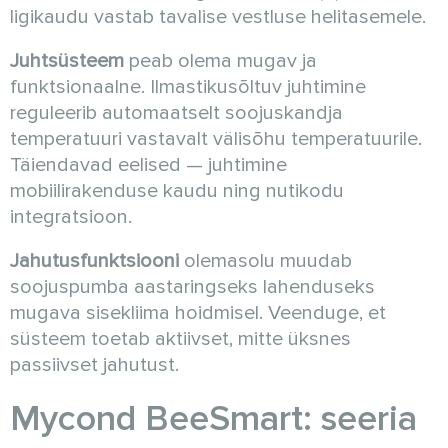
ligikaudu vastab tavalise vestluse helitasemele.
Juhtsüsteem
peab olema mugav ja
funktsionaalne. Ilmastikusõltuv juhtimine
reguleerib automaatselt soojuskandja
temperatuuri vastavalt välisõhu temperatuurile.
Täiendavad eelised — juhtimine
mobiilirakenduse kaudu ning nutikodu
integratsioon.
Jahutusfunktsiooni
olemasolu muudab
soojuspumba aastaringseks lahenduseks
mugava sisekliima hoidmisel. Veenduge, et
süsteem toetab aktiivset, mitte üksnes
passiivset jahutust.
Mycond BeeSmart: seeria