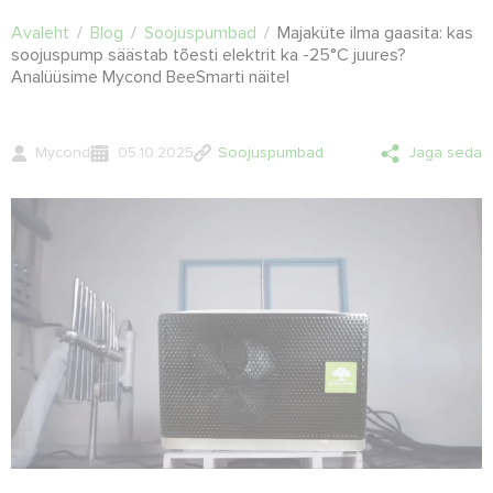
Avaleht
/
Blog
/
Soojuspumbad
/
Majaküte ilma gaasita: kas
soojuspump säästab tõesti elektrit ka -25°C juures?
Analüüsime Mycond BeeSmarti näitel
Mycond
05.10.2025
Soojuspumbad
Jaga seda