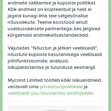
andmete säilitamise ja küpsiste poliitikat.
Nimi
Kõik andmed on krüpteeritud ja neid ei
jagata kunagi ilma teie selgesõnalise
nõusolekuta. Teeme koostööd ainult
usaldusväärsete partneritega, kes järgivad
Telefoninumber
kõrgeimaid andmekaitsestandardeid.
Vajutades "Nõustun ja jätkan veebisaidil",
E-post
nõustute küpsiste kasutamisega veebisaidi
põhifunktsioonide, analüüsi,
isikupärastamise ja turunduse eesmärgil.
Kommentaar
Mycond Limited töötleb kõiki isikuandmeid
vastavalt oma
privaatsuspoliitikale
ja
veebisaidi sisu kasutamise eeskirjadele
.
Lükake tagasi