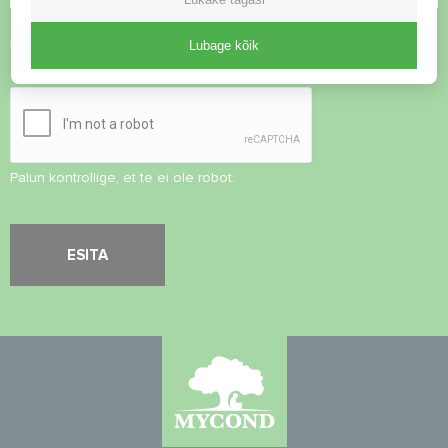
Nõustu
privaatsuspoliitikaga
Lubage kõik
Turvalisuse kontroll
*
Palun kontrollige, et te ei ole robot.