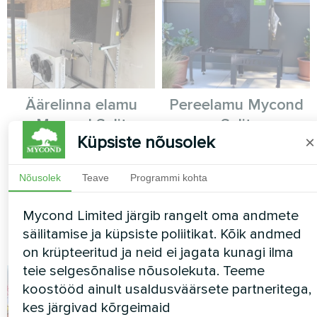
Äärelinna elamu
Pereelamu Mycond
Mycond Split
Split
Küpsiste nõusolek
×
soojuspumpadega
soojuspumpadega
BeeHeat seeria
BeeHeat seeria
Nõusolek
Teave
Programmi kohta
MyCond Split soojuspumbad
MyCond Split-soojuspumbad
BeeHeat seeria tagavad
BeeHeat seeria pakuvad
Mycond Limited järgib rangelt oma andmete
tõhusa kütte ja jahutuse
aastaringset mugavust
säilitamise ja küpsiste poliitikat. Kõik andmed
aastaringselt
on krüpteeritud ja neid ei jagata kunagi ilma
teie selgesõnalise nõusolekuta. Teeme
koostööd ainult usaldusväärsete partneritega,
kes järgivad kõrgeimaid