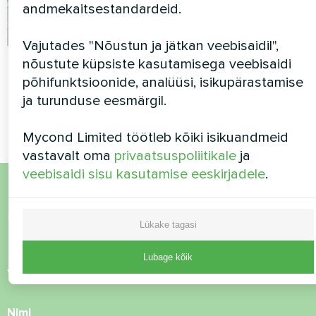
andmekaitsestandardeid.
Vajutades "Nõustun ja jätkan veebisaidil",
Eramu
Hotell
nõustute küpsiste kasutamisega veebisaidi
põhifunktsioonide, analüüsi, isikupärastamise
BeeHeat seeria soojuspump
Modulaarsed soojuspumbad
ja turunduse eesmärgil.
MCU-seeria
Mycond Limited töötleb kõiki isikuandmeid
vastavalt oma
privaatsuspoliitikale
ja
veebisaidi sisu kasutamise eeskirjadele
.
Soovid osta või on
Lükake tagasi
küsimusi?
Lubage kõik
Võtke meiega ühendust ja me aitame teid
Nimi