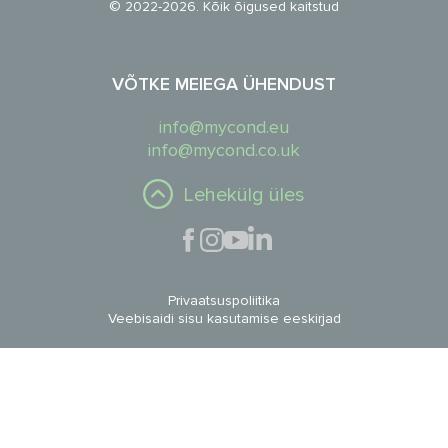
© 2022-2026. Kõik õigused kaitstud
VÕTKE MEIEGA ÜHENDUST
info@mycond.eu
info@mycond.co.uk
Lehekülg üles
Privaatsuspoliitika
Veebisaidi sisu kasutamise eeskirjad